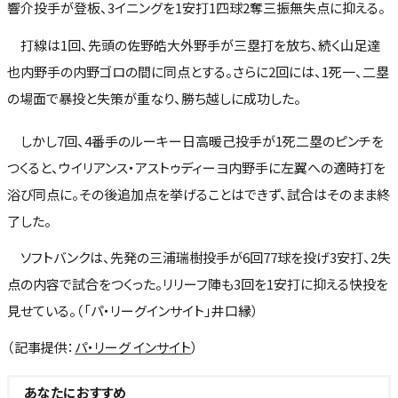
響介投手が登板、3イニングを1安打1四球2奪三振無失点に抑える。
打線は1回、先頭の佐野皓大外野手が三塁打を放ち、続く山足達
也内野手の内野ゴロの間に同点とする。さらに2回には、1死一、二塁
の場面で暴投と失策が重なり、勝ち越しに成功した。
しかし7回、4番手のルーキー日高暖己投手が1死二塁のピンチを
つくると、ウイリアンス・アストゥディーヨ内野手に左翼への適時打を
浴び同点に。その後追加点を挙げることはできず、試合はそのまま終
了した。
ソフトバンクは、先発の三浦瑞樹投手が6回77球を投げ3安打、2失
点の内容で試合をつくった。リリーフ陣も3回を1安打に抑える快投を
見せている。（「パ・リーグインサイト」井口縁）
（記事提供：
パ・リーグ インサイト
）
あなたにおすすめ