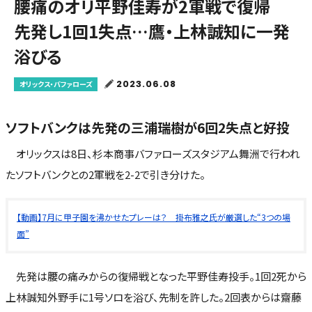
腰痛のオリ平野佳寿が2軍戦で復帰
先発し1回1失点…鷹・上林誠知に一発
浴びる
2023.06.08
オリックス・バファローズ
ソフトバンクは先発の三浦瑞樹が6回2失点と好投
オリックスは8日、杉本商事バファローズスタジアム舞洲で行われ
たソフトバンクとの2軍戦を2-2で引き分けた。
【動画】7月に甲子園を沸かせたプレーは？ 掛布雅之氏が厳選した“3つの場
面”
先発は腰の痛みからの復帰戦となった平野佳寿投手。1回2死から
上林誠知外野手に1号ソロを浴び、先制を許した。2回表からは齋藤