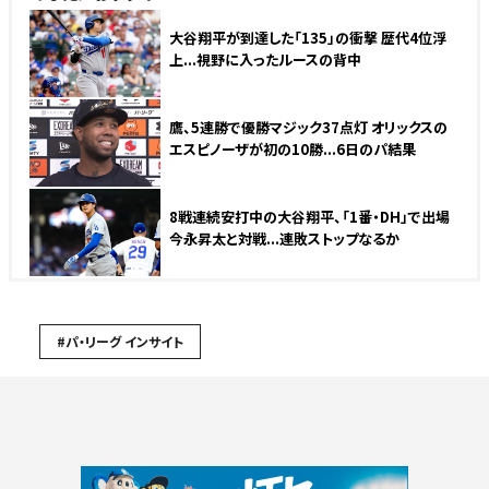
大谷翔平が到達した「135」の衝撃 歴代4位浮
上...視野に入ったルースの背中
鷹、5連勝で優勝マジック37点灯 オリックスの
エスピノーザが初の10勝...6日のパ結果
8戦連続安打中の大谷翔平、「1番・DH」で出場
今永昇太と対戦...連敗ストップなるか
#パ・リーグ インサイト