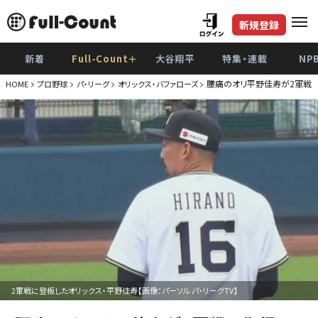
新規登録
新着
Full-Count＋
大谷翔平
特集・連載
NP
腰痛のオリ平野佳寿が2軍戦
HOME
プロ野球
パ・リーグ
オリックス・バファローズ
2軍戦に登板したオリックス・平野佳寿【画像：パーソル パ・リーグTV】