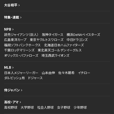
大谷翔平
特集・連載
NPB
読売ジャイアンツ（巨人）
阪神タイガース
横浜DeNAベイスターズ
広島東洋カープ
東京ヤクルトスワローズ
中日ドラゴンズ
福岡ソフトバンクホークス
北海道日本ハムファイターズ
千葉ロッテマリーンズ
東北楽天ゴールデンイーグルス
オリックス・バファローズ
埼玉西武ライオンズ
MLB
日本人メジャーリーガー
山本由伸
佐々木朗希
イチロー
ダルビッシュ有
ドジャース
侍ジャパン
高校・アマ
高校野球
大学野球
社会人野球
女子野球
少年野球