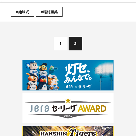
#始球式
#稲村亜美
1
2