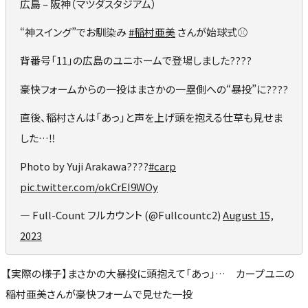
広島 – 阪神（マツダスタジアム）
“神スイング”でお馴染み
#稲村亜美
さんが始球式⚾️
背番号「11」の広島のユニホームで登場しました????
豪快フォームからの一投はまさかの一塁側への“暴投”に????
直後、稲村さんは「あっ」と声を上げ頭を抱える仕草も見せま
した…‼
Photo by Yuji Arakawa????
#carp
pic.twitter.com/okCrEI9WOy
— Full-Count フルカウント (@Fullcountc2)
August 15,
2023
【実際の様子】まさかの大暴投に頭抱えて「あっ」… カープユニの
稲村亜美さんが豪快フォームで見せた一投