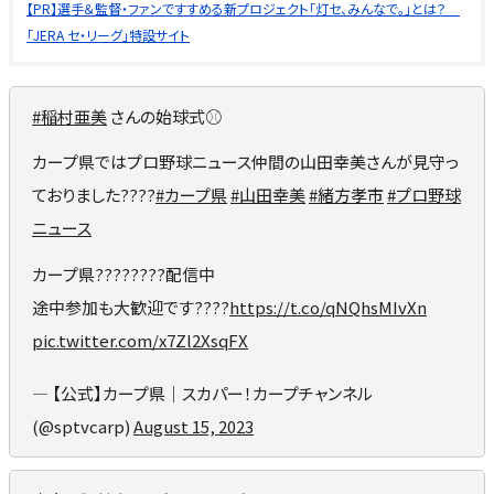
【PR】選手＆監督・ファンですすめる新プロジェクト「灯セ、みんなで。」とは？
「JERA セ・リーグ」特設サイト
#稲村亜美
さんの始球式⚾️
カープ県ではプロ野球ニュース仲間の山田幸美さんが見守っ
ておりました????
#カープ県
#山田幸美
#緒方孝市
#プロ野球
ニュース
カープ県????????配信中
途中参加も大歓迎です????
https://t.co/qNQhsMIvXn
pic.twitter.com/x7Zl2XsqFX
— 【公式】カープ県｜スカパー！カープチャンネル
(@sptvcarp)
August 15, 2023