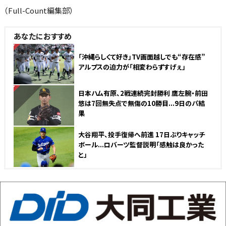
（Full-Count編集部）
あなたにおすすめ
NEW
「沖縄らしくて好き」TV画面越しでも“存在感”
アルプスの迫力が「相変わらずすげぇ」
NEW
日本ハム有原、2戦連続完封勝利 鷹左腕・前田
悠は7回無失点で無傷の10勝目...9日のパ結
果
大谷翔平、投手復帰へ前進 17日ぶりキャッチ
ボール...ロバーツ監督説明「感触は良かった
と」