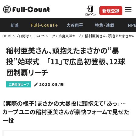
新規登録
新着
Full-Count＋
大谷翔平
特集・連載
NP
稲村亜美さん、頭抱えたまさかの“
HOME
プロ野球
JERA セ・リーグ
広島東洋カープ
稲村亜美さん、頭抱えたまさかの“暴
投”始球式 「11」で広島初登板、12球
団制覇リーチ
2023.08.15
広島東洋カープ
【実際の様子】まさかの大暴投に頭抱えて「あっ」…
カープユニの稲村亜美さんが豪快フォームで見せた
一投