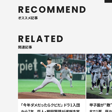
RECOMMEND
オススメ記事
RELATED
関連記事
「今年ダメだったらクビだ」 ドラ1入団
甲子園が“敵”
から7年...巨人・堀田賢慎が遅咲き覚
まで1死...