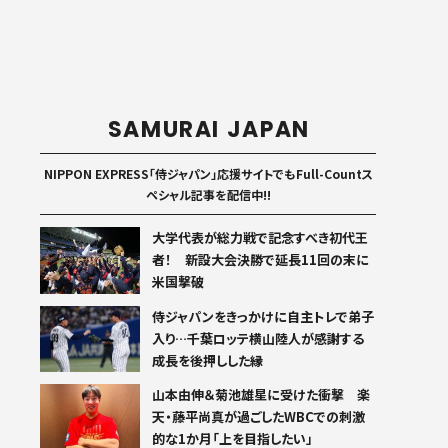
SAMURAI JAPAN
NIPPON EXPRESS「侍ジャパン」応援サイトでもFull-Countス
ペシャル記事を配信中!!
大学代表が総力戦で記念すべき初代王
者！ 新設大会決勝で延長11回の末に
米国撃破
侍ジャパンをきっかけに自主トレで弟子
入り…千葉ロッテ横山陸人が感謝する
成長を後押しした縁
山本由伸＆菊池雄星に受けた衝撃 楽
天・藤平尚真が過ごしたWBCでの刺激
的な1か月「上を目指したい」