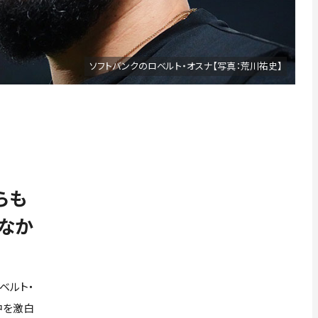
ソフトバンクのロベルト・オスナ【写真：荒川祐史】
らも
はなか
ベルト・
胸中を激白