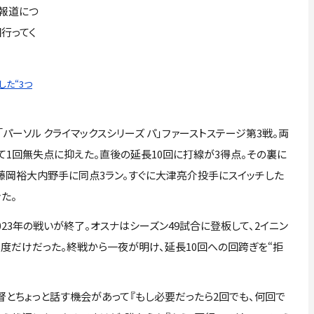
部報道につ
行ってく
た“3つ
パーソル クライマックスシリーズ パ」ファーストステージ第3戦。両
て1回無失点に抑えた。直後の延長10回に打線が3得点。その裏に
藤岡裕大内野手に同点3ラン。すぐに大津亮介投手にスイッチした
た。
3年の戦いが終了。オスナはシーズン49試合に登板して、2イニン
）の1度だけだった。終戦から一夜が明け、延長10回への回跨ぎを“拒
監督とちょっと話す機会があって『もし必要だったら2回でも、何回で