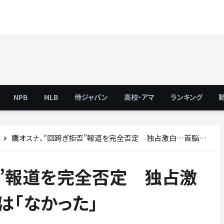
NPB
MLB
侍ジャパン
高校・アマ
ランキング
鷹オスナ、“回跨ぎ拒否”報道を完全否定 独占激白…首脳陣からの打診は「なかった」
ス
否”報道を完全否定 独占激
は「なかった」