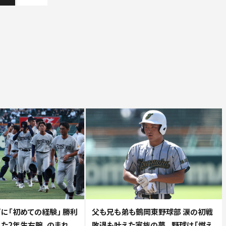
に「初めての経験」 勝利
父も兄も弟も鶴岡東野球部 涙の初戦
崩れた2年生右腕、のまれ
敗退も叶えた家族の夢...野球は「燃え