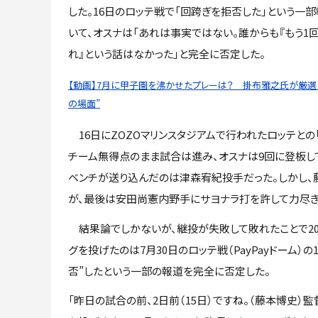
した。16日のロッテ戦で「回跨ぎを拒否した」という一
いて、オスナは「あれは事実ではない。誰からも『もう1回
れ』という話はなかった」と完全に否定した。
【動画】7月に甲子園を沸かせたプレーは？ 掛布雅之氏が厳選し
の場面”
16日にZOZOマリンスタジアムで行われたロッテとの「
チーム無得点のまま試合は進み、オスナは9回に登板し
ベンチが送り込んだのは津森宥紀投手だった。しかし、
が、最後は安田尚憲内野手にサヨナラ打を許して力尽き
結果論でしかないが、継投が失敗して敗れたことで202
グを投げたのは7月30日のロッテ戦（PayPayドーム
否”したという一部の報道を完全に否定した。
「昨日の試合の前、2日前（15日）ですね。（藤本博史）