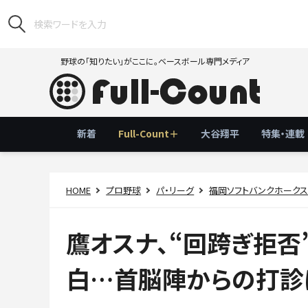
野球の「知りたい」がここに。ベースボール専門メディア
新着
Full-Count＋
大谷翔平
特集・連載
HOME
プロ野球
パ・リーグ
福岡ソフトバンクホーク
鷹オスナ、“回跨ぎ拒
白…首脳陣からの打診