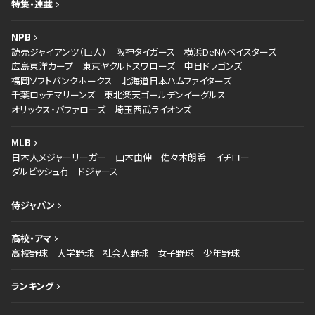
特集・連載
NPB
読売ジャイアンツ（巨人）
阪神タイガース
横浜DeNAベイスターズ
広島東洋カープ
東京ヤクルトスワローズ
中日ドラゴンズ
福岡ソフトバンクホークス
北海道日本ハムファイターズ
千葉ロッテマリーンズ
東北楽天ゴールデンイーグルス
オリックス・バファローズ
埼玉西武ライオンズ
MLB
日本人メジャーリーガー
山本由伸
佐々木朗希
イチロー
ダルビッシュ有
ドジャース
侍ジャパン
高校・アマ
高校野球
大学野球
社会人野球
女子野球
少年野球
ランキング