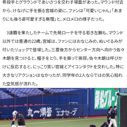
希投手とグラウンドであいさつを交わす場面があった。マウンド付近
から、けなげに手を振る宮城の姿に、ファンは「可愛いじゃん」「あま
りにも後ろ姿可愛すぎる無理」と、メロメロの様子だった。
3連覇を果たしたチームで先発ローテを守る若き左腕も、マウンド
以外では普通の22歳。宮城は、ファンにはおなじみの、ぬいぐるみが
付いたリュックで登場した。三塁後方からセンター方向へ向かう佐々
木朗を見つけると、帽子をとり、手を振って挨拶。佐々木朗は呼びか
けに反応すると、にっこり笑い宮城とアイコンタクトを交わした。特に
大きなリアクションはなかったが、同学年の2人ならではの気心知れ
た空気感が流れた。