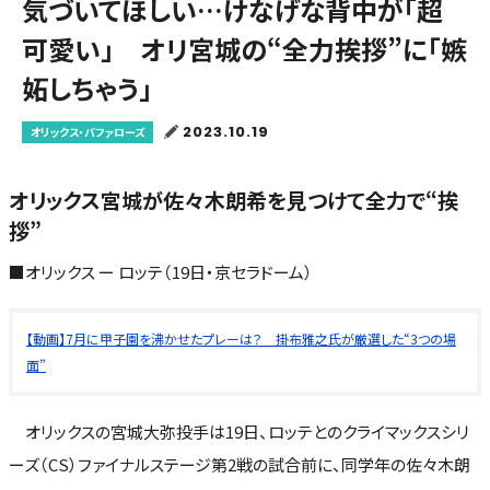
気づいてほしい…けなげな背中が「超
可愛い」 オリ宮城の“全力挨拶”に「嫉
妬しちゃう」
2023.10.19
オリックス・バファローズ
オリックス宮城が佐々木朗希を見つけて全力で“挨
拶”
■オリックス ー ロッテ（19日・京セラドーム）
【動画】7月に甲子園を沸かせたプレーは？ 掛布雅之氏が厳選した“3つの場
面”
オリックスの宮城大弥投手は19日、ロッテとのクライマックスシリ
ーズ（CS）ファイナルステージ第2戦の試合前に、同学年の佐々木朗