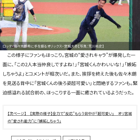
ロッテ・佐々木朗希に手を振るオリックス・宮城大弥【写真：荒川祐史】
この様子にファンもほっこり。宮城の“愛されキャラ”が爆発した一
面に、「この2人本当仲良しですよね！」「宮城くんかわいいな！」「嫉妬
しちゃうよ」とコメントが相次いだ。また、挨拶を終えた後も佐々木朗
を見送る背中に「宮城くんの後ろ姿超可愛い」と悶絶するファンも。緊
迫感溢れる試合前の、ほっこりする一面に癒されているようだった。
【実際の様子】全力で“反応”もらう背中が「超可愛い」 オリ宮城
の“愛され能力”に「嫉妬しちゃう」