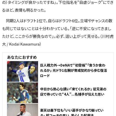
の）タイミングが良かったですね」。下位指名を“自虐ジョーク”にでき
るほど、表情も明るかった。
同期2人はドラフト1位で、自らはドラフト6位。立場やチャンスの数
も同じではないことは十分わかっている。「逆に不安になってきまし
たけど、ここからが勝負なので」。必ず、這い上がって見せる。（川村虎
大 / Kodai Kawamura）
あなたにおすすめ
NEW
巨人戦力外→DeNAで“初登板”「食うか食わ
れるか」 元ドラ1右腕が育成契約から歩む復活
ロード
中日から熱心な誘い「来てくれるか」 従兄弟の
店で待っていた“4人”...名捕手が伝えた思い
楽天は最下位も「いい選手がかなり揃ってい
る」 前コーチの思い、苦心した起用法