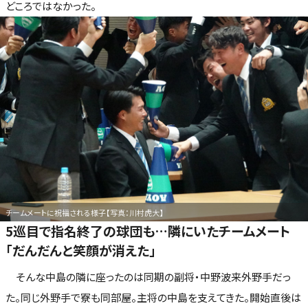
どころではなかった。
チームメートに祝福される様子【写真：川村虎大】
5巡目で指名終了の球団も…隣にいたチームメート
「だんだんと笑顔が消えた」
そんな中島の隣に座ったのは同期の副将・中野波来外野手だっ
た。同じ外野手で寮も同部屋。主将の中島を支えてきた。開始直後は