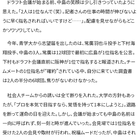
ドラフト会議が始まる前、中島の笑顔は少し引きつっていたように
思えた。「2人は1位なんで（笑）。記者さんの仕事の時間が伸びないよ
うに早く指名されればいいですけど……」。配慮を見せながらもどこ
かソワソワしていた。
今年、青学大から志望届を出したのは、常廣羽也斗投手と下村海
翔投手、中島の3人。常廣は12球団で最初に広島が1位指名を公言。
下村もドラフト会議直前に阪神が1位で指名すると報道された。チー
ムメートの1位指名が“確約”されている中、自分に来ていた調査書
は2人の半分の6球団。焦りがないわけなかった。
社会人チームからの誘いは全て断りを入れた。大学の方針もあっ
たが、「プロを本気で目指すなら、覚悟を持って1本にしようと」。退路
を断って運命の日を迎えた。しかし、会議が始まっても中島の名前は
一向に呼ばれず、刻一刻と時が進んでいった。会見場では1位指名を
受けた2人の会見や取材が行われ、祝福ムードだったが、中島はそれ