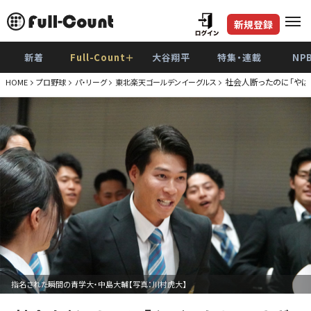
新規登録
新着
Full-Count＋
大谷翔平
特集・連載
NP
社会人断ったのに「やば
HOME
プロ野球
パ・リーグ
東北楽天ゴールデンイーグルス
指名された瞬間の青学大・中島大輔【写真：川村虎大】