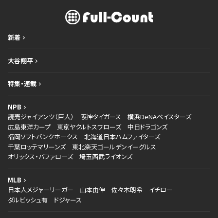
新着
大谷翔平
特集・連載
NPB
読売ジャイアンツ（巨人）
阪神タイガース
横浜DeNAベイスターズ
広島東洋カープ
東京ヤクルトスワローズ
中日ドラゴンズ
福岡ソフトバンクホークス
北海道日本ハムファイターズ
千葉ロッテマリーンズ
東北楽天ゴールデンイーグルス
オリックス・バファローズ
埼玉西武ライオンズ
MLB
日本人メジャーリーガー
山本由伸
佐々木朗希
イチロー
ダルビッシュ有
ドジャース