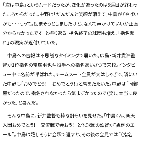
「次は中島」というムードだったが、変化があったのは5巡目が終わっ
たころからだった。中野は「だんだんと笑顔が消えて。中島が『やばい
かも……』って。励まそうとしましたけど、なんて声かけていいか正直
分からなかったです」と振り返る。指名終了の球団も増え、「指名漏
れ」の現実が近付いていた。
中島への吉報は不思議なタイミングで届いた。広島・新井貴浩監
督が1位指名の常廣羽也斗投手への指名あいさつで来校。インタビ
ュー中に名前が呼ばれた。チームメート全員が大はしゃぎで、隣にい
た中野も「おめでとう！ おめでとう！」と肩をたたいた。中野は「同部
屋だったので、指名されなかったら気まずかったので（笑）。本当に良
かった」と喜んだ。
そんな中島に、新井監督も粋な計らいを見せた。「中島くん、楽天
入団おめでとう！ 交流戦で会おう！」と他球団の監督が“異例のエ
ール”。中島は嬉しそうに会釈で返すと、その後の会見では「（指名