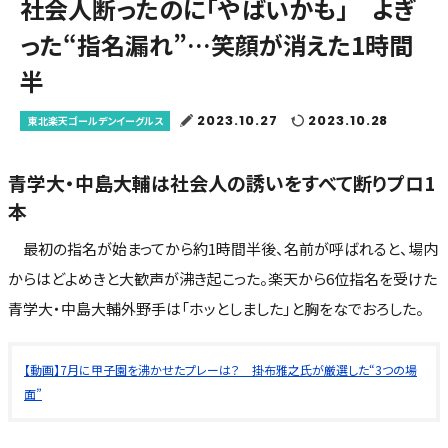
社会人断ったのに「やばいかも」 よぎ
った“指名漏れ”…笑顔が消えた1時間
半
2023.10.27
2023.10.28
東北楽天ゴールデンイーグルス
青学大・中島大輔は社会人の誘いをすべて断りプロ1
本
最初の指名が始まってから約1時間半後、名前が呼ばれると、場内
からはどよめきと大歓声が沸き起こった。楽天から6位指名を受けた
青学大・中島大輔外野手は「ホッとしました」と胸をなでおろした。
【動画】7月に甲子園を沸かせたプレーは？ 掛布雅之氏が厳選した“3つの場
面”