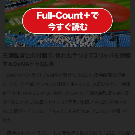
DeNAドラ1は「人間ができている」 ふ
と見せた監督への“小さな配慮”が「紳
士」
2023.10.28
ドラフト
三浦監督との対面で、慣れた手つきでスリッパを整頓
するDeNAドラ1度会
DeNAからドラフト1位指名を受けたENEOS・度会隆輝外野手
の“ふとした仕草”がファンの好感を呼んでいる。26日のドラフト会議
終了直後、指名あいさつに来社したDeNA・三浦大輔監督を待ち受
ける際にスリッパを履きやすいよう素早く整頓。「やっぱり社会人だ
わ。人間ができている」「きちんとした子だなぁ」とコメントが寄せら
れた。
度会はヤクルトでプレーした度会博文氏の次男で、「2023 プロ野