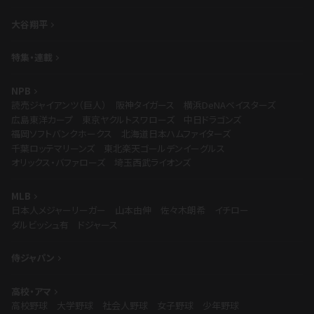
大谷翔平
特集・連載
NPB
読売ジャイアンツ（巨人）
阪神タイガース
横浜DeNAベイスターズ
広島東洋カープ
東京ヤクルトスワローズ
中日ドラゴンズ
福岡ソフトバンクホークス
北海道日本ハムファイターズ
千葉ロッテマリーンズ
東北楽天ゴールデンイーグルス
オリックス・バファローズ
埼玉西武ライオンズ
MLB
日本人メジャーリーガー
山本由伸
佐々木朗希
イチロー
ダルビッシュ有
ドジャース
侍ジャパン
高校・アマ
高校野球
大学野球
社会人野球
女子野球
少年野球