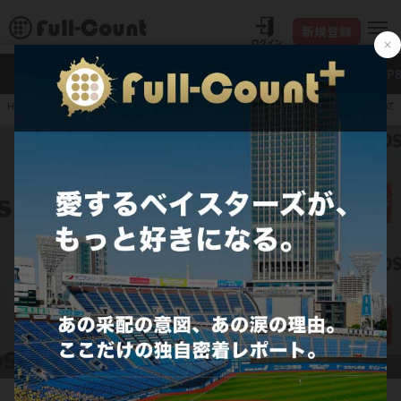
新規登録
新着
Full-Count＋
大谷翔平
特集・連載
NP
DeNAドラ1は「人間ができている」 ふと見せた監督への
HOME
プロ野球
ドラフト
DeNAに1位指名を受けたENEOS・度会隆輝【写真：町田利衣】