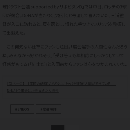
球ドラフト会議 supported by リポビタンD」では中日、ロッテの3球
団が競合。DeNAが当たりくじを引くと号泣して喜んでいた。三浦監
督が入口に訪れると、腰を落とし、慣れた手つきでスリッパを整頓し
て出迎えた。
この何気ない仕草にファンも注目。「度会選手の人間性なんだろう
ね。みんなから好かれそう」「受け答えも年相応にしっかりしていて
好感がもてる」「紳士だ」と入団前からファンは心をつかまれていた。
【実際の動画】さらりとスリッパを整頓「人間ができている」
DeNA1位度会に垣間見えた人間性
#ENEOS
#度会隆輝