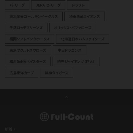
パ・リーグ
JERA セ・リーグ
ドラフト
東北楽天ゴールデンイーグルス
埼玉西武ライオンズ
千葉ロッテマリーンズ
オリックス・バファローズ
福岡ソフトバンクホークス
北海道日本ハムファイターズ
東京ヤクルトスワローズ
中日ドラゴンズ
横浜DeNAベイスターズ
読売ジャイアンツ（巨人）
広島東洋カープ
阪神タイガース
新着