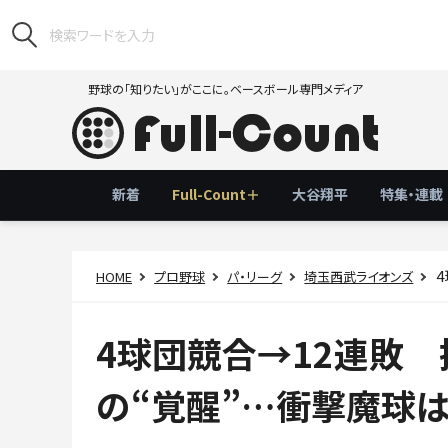
野球の「知りたい」がここに。ベースボール専門メディア
新着
Full-Count＋
大谷翔平
特集・連載
4
HOME
プロ野球
パ・リーグ
埼玉西武ライオンズ
4球団競合→12連敗 
の“覚醒”…衝撃魔球は