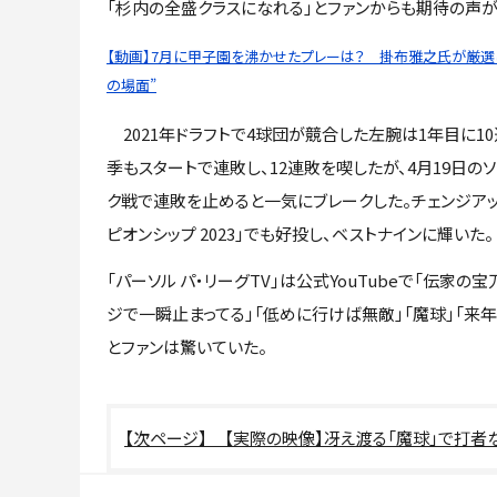
「杉内の全盛クラスになれる」とファンからも期待の声が
【動画】7月に甲子園を沸かせたプレーは？ 掛布雅之氏が厳選し
の場面”
2021年ドラフトで4球団が競合した左腕は1年目に10
季もスタートで連敗し、12連敗を喫したが、4月19日の
ク戦で連敗を止めると一気にブレークした。チェンジアッ
ピオンシップ 2023」でも好投し、ベストナインに輝いた。
「パーソル パ・リーグTV」は公式YouTubeで「伝家
ジで一瞬止まってる」「低めに行けば無敵」「魔球」「来年
とファンは驚いていた。
【実際の映像】冴え渡る「魔球」で打者