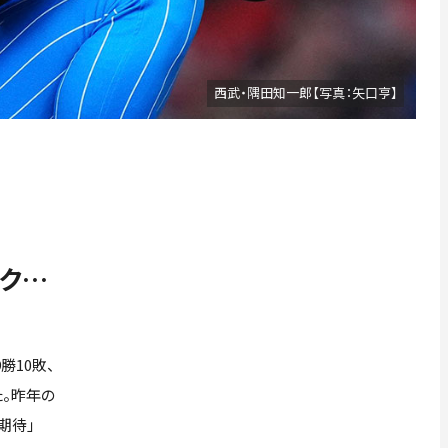
西武・隅田知一郎【写真：矢口亨】
ーク…
勝10敗、
た。昨年の
期待」