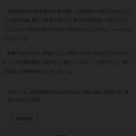
横浜高時代の指名漏れを乗り越え、3球団競合の末にDeNA入り
した逸材21歳。明るい性格で知られ、新人合同自主トレ初日にはア
クリルスタンド約200個が午前中で完売するなどすでにファンの心を
つかんでいる。
本業でももちろん、即戦力として期待される。球団公式X（旧ツイッ
ター）が打撃映像を公開すると「軸がブレない！ さすがです」「美し
い弾道」と絶賛の声が上がっていた。
【実際の映像】「ただものではない」「美しい弾道」と絶賛の声 逸
材ドラ1のフリー打撃
#度会隆輝