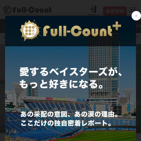
新規登録
新着
Full-Count＋
大谷翔平
特集・連載
NP
逸材ドラ1は「ただもので
HOME
プロ野球
JERA セ・リーグ
横浜DeNAベイスターズ
DeNA・度会隆輝【写真：町田利衣】