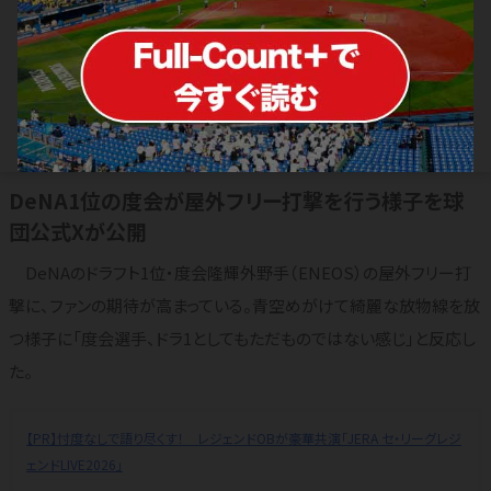
逸材ドラ1は「ただものではない」 強
烈スイングに漂う“大物感”「美しい弾
道」
2024.01.15
横浜DeNAベイスターズ
DeNA1位の度会が屋外フリー打撃を行う様子を球
団公式Xが公開
DeNAのドラフト1位・度会隆輝外野手（ENEOS）の屋外フリー打
撃に、ファンの期待が高まっている。青空めがけて綺麗な放物線を放
つ様子に「度会選手、ドラ1としてもただものではない感じ」と反応し
た。
【PR】忖度なしで語り尽くす！ レジェンドOBが豪華共演「JERA セ・リーグレジ
ェンドLIVE2026」