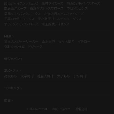
読売ジャイアンツ（巨人）
阪神タイガース
横浜DeNAベイスターズ
広島東洋カープ
東京ヤクルトスワローズ
中日ドラゴンズ
福岡ソフトバンクホークス
北海道日本ハムファイターズ
千葉ロッテマリーンズ
東北楽天ゴールデンイーグルス
オリックス・バファローズ
埼玉西武ライオンズ
MLB
日本人メジャーリーガー
山本由伸
佐々木朗希
イチロー
ダルビッシュ有
ドジャース
侍ジャパン
高校・アマ
高校野球
大学野球
社会人野球
女子野球
少年野球
ランキング
動画
Full-Countとは
お問い合わせ
運営会社