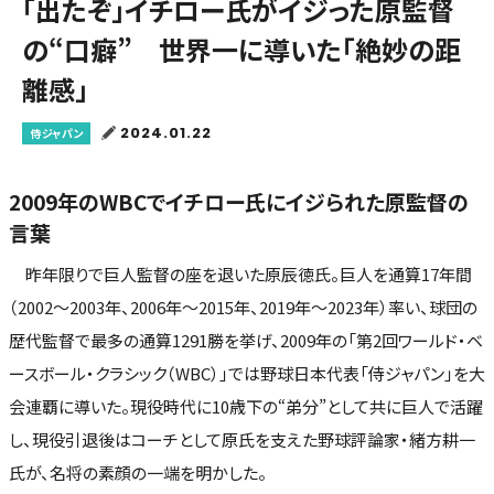
「出たぞ」イチロー氏がイジった原監督
の“口癖” 世界一に導いた「絶妙の距
離感」
2024.01.22
侍ジャパン
2009年のWBCでイチロー氏にイジられた原監督の
言葉
昨年限りで巨人監督の座を退いた原辰徳氏。巨人を通算17年間
（2002～2003年、2006年～2015年、2019年～2023年）率い、球団の
歴代監督で最多の通算1291勝を挙げ、2009年の「第2回ワールド・ベ
ースボール・クラシック（WBC）」では野球日本代表「侍ジャパン」を大
会連覇に導いた。現役時代に10歳下の“弟分”として共に巨人で活躍
し、現役引退後はコーチとして原氏を支えた野球評論家・緒方耕一
氏が、名将の素顔の一端を明かした。