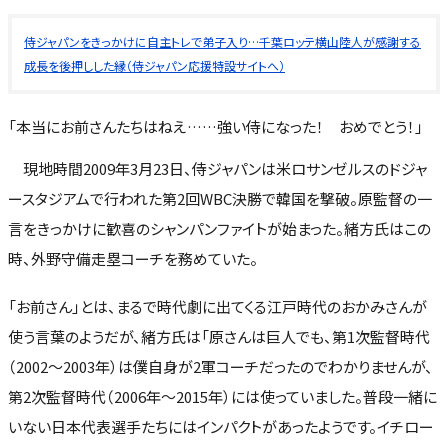
侍ジャパンをきっかけに自主トレで弟子入り…千葉ロッテ横山陸人が感謝する
成長を後押しした縁（侍ジャパン応援特設サイトへ）
「本当にお前さんたちはねえ……強い侍になった！ おめでとう！」
現地時間2009年3月23日、侍ジャパンは米ロサンゼルスのドジャ
ースタジアムで行われた第2回WBC決勝で韓国を撃破。原監督の一
言をきっかけに歓喜のシャンパンファイトが始まった。緒方氏はこの
時、外野守備走塁コーチを務めていた。
「お前さん」とは、まるで時代劇に出てくる江戸時代のおかみさんが
使う言葉のようだが、緒方氏は「原さんは巨人でも、第1次監督時代
（2002～2003年）は僕自身が2軍コーチだったのでわかりませんが、
第2次監督時代（2006年～2015年）には使っていました。普段一緒に
いない日本代表選手たちにはインパクトがあったようです。イチロー