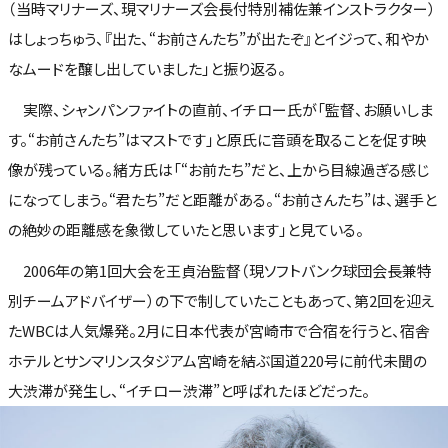
（当時マリナーズ、現マリナーズ会長付特別補佐兼インストラクター）
はしょっちゅう、『出た、“お前さんたち”が出たぞ』とイジって、和やか
なムードを醸し出していました」と振り返る。
実際、シャンパンファイトの直前、イチロー氏が「監督、お願いしま
す。“お前さんたち”はマストです」と原氏に音頭を取ることを促す映
像が残っている。緒方氏は「“お前たち”だと、上から目線過ぎる感じ
になってしまう。“君たち”だと距離がある。“お前さんたち”は、選手と
の絶妙の距離感を象徴していたと思います」と見ている。
2006年の第1回大会を王貞治監督（現ソフトバンク球団会長兼特
別チームアドバイザー）の下で制していたこともあって、第2回を迎え
たWBCは人気爆発。2月に日本代表が宮崎市で合宿を行うと、宿舎
ホテルとサンマリンスタジアム宮崎を結ぶ国道220号に前代未聞の
大渋滞が発生し、“イチロー渋滞”と呼ばれたほどだった。