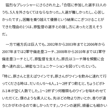
猛烈なプレッシャーにさらされた上、「合宿に参加した選手33人の
うち、5人を外さなくてはならなかった。人選が難しかったし、心苦し
かったです」。困難を乗り越えて優勝という結果にこぎつけることが
できた理由の1つは、原監督の選手との接し方にあったと言えそう
だ。
一方で緒方氏は巨人でも、2002年から2003年までと2006年から
2007年までは2軍守備走塁コーチ、2008年から2010年までは1軍守
備走塁コーチとして、原監督を支えた。原氏はコーチ陣を頻繁に会
食へ連れ出し、綿密なコミュニケーションを図っていたという。
「特に、原さんと言えばワインです。原さんがワインを飲みに連れて行
ってくださる時は、だいたい5～6人。1～2杯ずつ飲むと、ちょうどボト
ル1本が空く人数でした。1～2杯ずつ何種類ものワインを味わわせて
いただくと、僕のような素人にも、先ほどの物より渋いとか、香りが違
うとかがわかるので楽しかったです」。ワインの選択、順番にも細かい