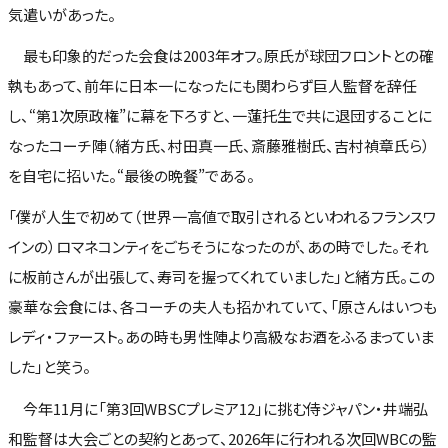
気遣いがあった。
最も印象的だった会食は2003年オフ。原氏が球団フロントとの確
執もあって、前年に日本一になったにも関わらず巨人監督を辞任
し、“第1次原政権”に幕を下ろすと、一蓮托生で共に退団することに
なったコーチ陣（緒方氏、村田真一氏、斎藤雅樹氏、吉村禎章氏ら）
を自宅に招いた。“最後の晩餐”である。
「僕が人生で初めて（世界一高値で取引されるといわれるフランスワ
インの）ロマネコンティをごちそうになったのが、あの時でした。それ
に板前さんが出張して、寿司を握ってくれていました」と緒方氏。この
豪華な会食には、各コーチの夫人も招かれていて、「原さんはいつも
レディ・ファースト。あの時も男性陣より高級なお酒をふるまっていま
した」と笑う。
今年11月に「第3回WBSCプレミア12」に挑む侍ジャパン・井端弘
和監督は大会ごとの契約とあって、2026年に行われる次回WBCの監