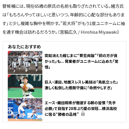
督候補には、現在65歳の原氏の名前も取りざたされている。緒方氏
は「もちろんやってほしいと思いつつ、年齢的に心配な部分もありま
す」と少し複雑な胸中を明かす。“若大将”がもう1度ユニホームに袖
を通す機会は訪れるだろうか。（宮脇広久 / Hirohisa Miyawaki）
あなたにおすすめ
NEW
突如消えた縦じまに“賛否両論”「前の方が良
かった」も... 発案者がユニホームに込めた「覚
悟」
NEW
巨人・浦田、地面スレスレ美技は「鳥肌立った」
激しく転倒した極限守備に「命燃やしすぎ」
エース・織田翔希が徹底する朝の習慣 「先手
必勝」で目指す28年ぶり夏の栄冠...横浜高校
に宿る“勝者の品格”