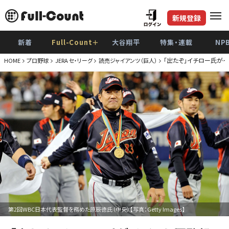
新規登録
新着
Full-Count＋
大谷翔平
特集・連載
NP
「出たぞ」イチロー氏が
HOME
プロ野球
JERA セ・リーグ
読売ジャイアンツ（巨人）
第2回WBC日本代表監督を務めた原辰徳氏（中央）【写真：Getty Images】