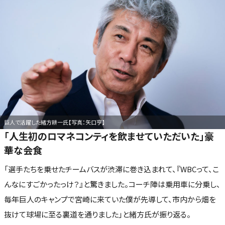
巨人で活躍した緒方耕一氏【写真：矢口亨】
「人生初のロマネコンティを飲ませていただいた」豪
華な会食
「選手たちを乗せたチームバスが渋滞に巻き込まれて、『WBCって、こ
んなにすごかったっけ？』と驚きました。コーチ陣は乗用車に分乗し、
毎年巨人のキャンプで宮崎に来ていた僕が先導して、市内から畑を
抜けて球場に至る裏道を通りました」と緒方氏が振り返る。