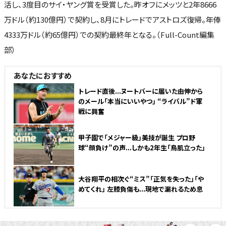
活し、3度目のサイ・ヤング賞を受賞した。昨オフにメッツと2年8666
万ドル（約130億円）で契約し、8月にトレードでアストロズ復帰。年俸
4333万ドル（約65億円）での契約最終年となる。（Full-Count編集
部）
あなたにおすすめ
トレード直後...ヌートバーに届いた由伸から
のメール「本当にいいやつ」 “ライバル”ド軍
戦に興奮
甲子園で「メジャー級」美技が誕生 プロ野
球“顔負け”の声...しかも2年生「鳥肌立った」
大谷翔平の相次ぐ“ミス”「正気を失った」「や
めてくれ」 左膝負傷も...現地で漏れるため息