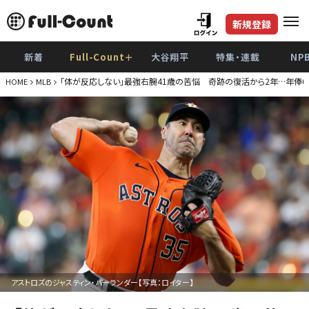
新規登録
新着
Full-Count＋
大谷翔平
特集・連載
NP
「体が反応しない」最強右腕41歳の苦悩 奇跡の復活から2年…年俸
HOME
MLB
アストロズのジャスティン・バーランダー【写真：ロイター】