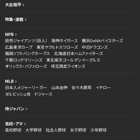
大谷翔平
特集・連載
NPB
読売ジャイアンツ（巨人）
阪神タイガース
横浜DeNAベイスターズ
広島東洋カープ
東京ヤクルトスワローズ
中日ドラゴンズ
福岡ソフトバンクホークス
北海道日本ハムファイターズ
千葉ロッテマリーンズ
東北楽天ゴールデンイーグルス
オリックス・バファローズ
埼玉西武ライオンズ
MLB
日本人メジャーリーガー
山本由伸
佐々木朗希
イチロー
ダルビッシュ有
ドジャース
侍ジャパン
高校・アマ
高校野球
大学野球
社会人野球
女子野球
少年野球