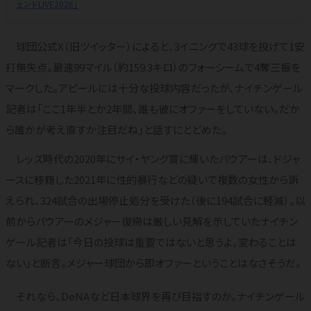
ェンドLIVE2026」
球団公式X（旧ツイッター）によると、3イニングで43球を投げて1安
打無失点。最速99マイル（約159.3キロ）のフォーシームで4奪三振を
マークした。アピールには十分な投球内容だったが、ナイチンゲール
記者は「ここ1年半とか2年間、誰も彼にオファーをしていない。だか
ら誰かが考え直すか注目だね」と話すにとどめた。
レッズ時代の2020年にサイ・ヤング賞に輝いたバウアーは、ドジャ
ースに移籍した2021年に性的暴行などの疑いで複数の女性から訴
えられ、324試合の出場停止処分を受けた（後に194試合に軽減）。以
前からバウアーのメジャー復帰は厳しい見解を示していたナイチン
ゲール記者は「今日の投球は重要ではないと思うよ。変わることは
ない」と断言。メジャー球団から即オファーということはなさそうだ。
それなら、DeNAなど日本球界を再び目指すのか。ナイチンゲール