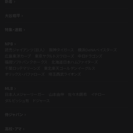
新着
大谷翔平
特集・連載
NPB
読売ジャイアンツ（巨人）
阪神タイガース
横浜DeNAベイスターズ
広島東洋カープ
東京ヤクルトスワローズ
中日ドラゴンズ
福岡ソフトバンクホークス
北海道日本ハムファイターズ
千葉ロッテマリーンズ
東北楽天ゴールデンイーグルス
オリックス・バファローズ
埼玉西武ライオンズ
MLB
日本人メジャーリーガー
山本由伸
佐々木朗希
イチロー
ダルビッシュ有
ドジャース
侍ジャパン
高校・アマ