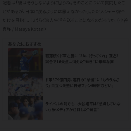
記者は「彼はそうしないように思うね。そのことについて質問したこ
とがあるが、日本に戻るようには思えなかった」。ただメジャー復帰
だけを目指し、しばらく浪人生活を送ることになるのだろうか。（小谷
真弥 / Masaya Kotani）
あなたにおすすめ
NEW
転落続くド軍左腕に「3Aに行ってくれ」 直近3
試合で16失点...消えた“輝き”に辛辣な声
ド軍379億円男、連日の“怠慢”に「もううんざ
り」 目立つ失態に日米ファン辛辣「ひどい」
ライバルの前でも...大谷翔平は「意識していな
い」 米メディアが注目した“発言”