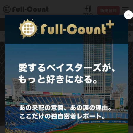
新規登録
新着
Full-Count＋
大谷翔平
特集・連載
NP
元DeNAバウアーは「日
HOME
プロ野球
JERA セ・リーグ
横浜DeNAベイスターズ
「アジアンブリーズ」の一員として登板した元DeNAのトレバー・バウアー【写真：小谷真弥】