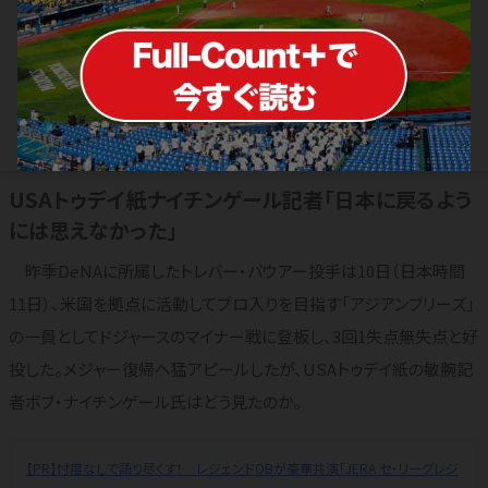
元DeNAバウアーは「日本に戻らな
い」 MLBオファーまで浪人生活か…
米記者見解
2024.03.11
横浜DeNAベイスターズ
USAトゥデイ紙ナイチンゲール記者「日本に戻るよう
には思えなかった」
昨季DeNAに所属したトレバー・バウアー投手は10日（日本時間
11日）、米国を拠点に活動してプロ入りを目指す「アジアンブリーズ」
の一員としてドジャースのマイナー戦に登板し、3回1失点無失点と好
投した。メジャー復帰へ猛アピールしたが、USAトゥデイ紙の敏腕記
者ボブ・ナイチンゲール氏はどう見たのか。
【PR】忖度なしで語り尽くす！ レジェンドOBが豪華共演「JERA セ・リーグレジ