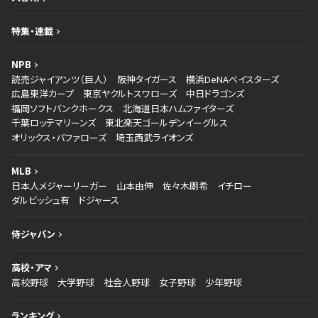
特集・連載
NPB
読売ジャイアンツ（巨人）
阪神タイガース
横浜DeNAベイスターズ
広島東洋カープ
東京ヤクルトスワローズ
中日ドラゴンズ
福岡ソフトバンクホークス
北海道日本ハムファイターズ
千葉ロッテマリーンズ
東北楽天ゴールデンイーグルス
オリックス・バファローズ
埼玉西武ライオンズ
MLB
日本人メジャーリーガー
山本由伸
佐々木朗希
イチロー
ダルビッシュ有
ドジャース
侍ジャパン
高校・アマ
高校野球
大学野球
社会人野球
女子野球
少年野球
ランキング