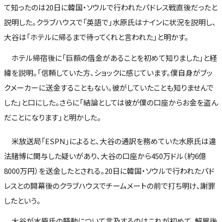
て知ったのは20日に韓国・ソウルで行われたパドレス戦直後だったと
説明した。クラブハウスで「英語で」水原氏はナインに状況を説明し、
大谷は「ホテルに帰るまで待ってくれと言われた」と明かす。
ホテル帰宿後に「巨額の借金があることを初めて知りました」と経
緯を説明。「信頼していた方、ショックに感じています。僕自身がブッ
クメーカーに送金することもない。彼がしていたことも知りませんで
した」と口にした。さらに「結論としては彼が僕の口座からお金を盗ん
だことになります」と明かした。
米放送局「ESPN」によると、大谷の通訳を務めていた水原氏は違
法賭博に関与した疑いがあり、大谷の口座から450万ドル（約6億
8000万円）を送金したとされる。20日に韓国・ソウルで行われたパド
レスとの開幕後のクラブハウスでチームメートの前で打ち明け、謝罪
したという。
大谷が水原氏の騒動について言及するのはこれが初めて。解雇後