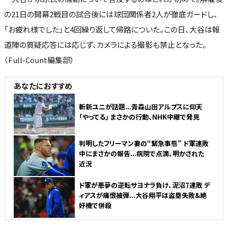
の21日の開幕2戦目の試合後には球団関係者2人が徹底ガードし、
「お疲れ様でした」と4回繰り返して帰路についた。この日、大谷は報
道陣の質疑応答には応じず、カメラによる撮影も禁止となった。
（Full-Count編集部）
あなたにおすすめ
斬新ユニが話題...青森山田アルプスに仰天
「やってる」 まさかの行動、NHK中継で発見
判明したフリーマン妻の“緊急事態” ド軍連敗
中にまさかの報告...病院で点滴、明かされた
近況
ド軍が悪夢の逆転サヨナラ負け、泥沼7連敗 デ
ィアスが痛恨被弾...大谷翔平は盗塁失敗&絶
好機で併殺