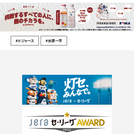
#ドジャース
#水原一平