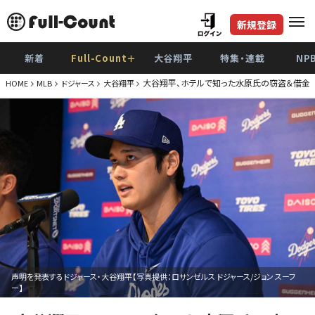
新規登録
新着
Full-Count＋
大谷翔平
特集・連載
NP
大谷翔平、ホテルで知った水原氏の窃盗＆借金 
HOME
MLB
ドジャース
大谷翔平
声明を発表するドジャース・大谷翔平【写真提供：ロサンゼルス ドジャース/ジョン スーフ
ー】