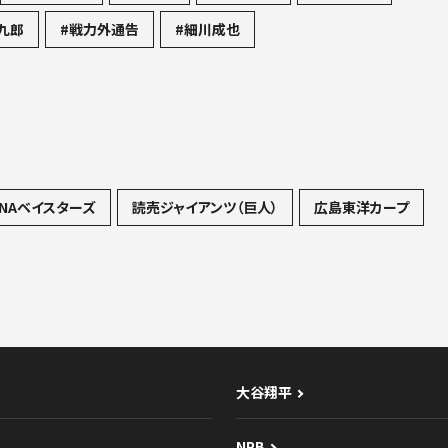
九郎
#戦力外通告
#細川成也
NAベイスターズ
読売ジャイアンツ（巨人）
広島東洋カープ
大谷翔平
NPB