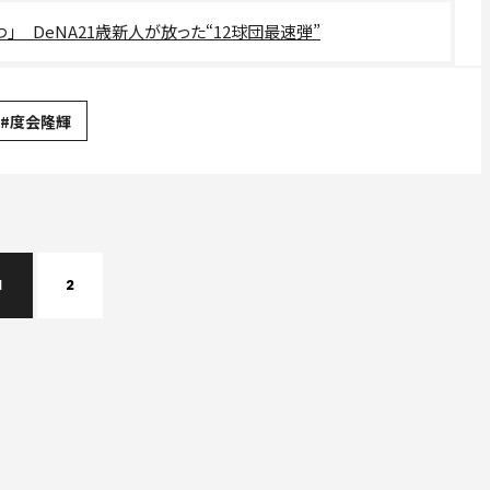
」 DeNA21歳新人が放った“12球団最速弾”
#度会隆輝
1
2