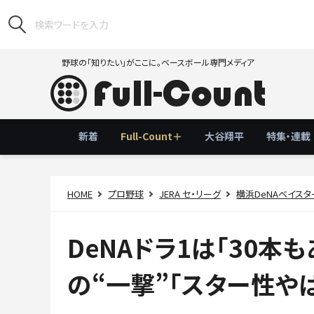
野球の「知りたい」がここに。ベースボール専門メディア
新着
Full-Count＋
大谷翔平
特集・連載
HOME
プロ野球
JERA セ・リーグ
横浜DeNAベイスタ
DeNAドラ1は「30本
の“一撃”「スター性や