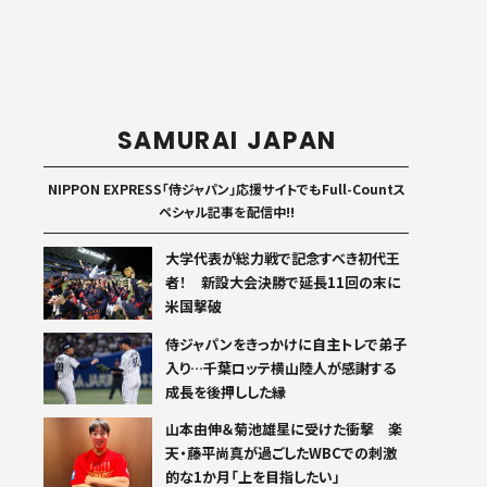
SAMURAI JAPAN
NIPPON EXPRESS「侍ジャパン」応援サイトでもFull-Countス
ペシャル記事を配信中!!
大学代表が総力戦で記念すべき初代王
者！ 新設大会決勝で延長11回の末に
米国撃破
侍ジャパンをきっかけに自主トレで弟子
入り…千葉ロッテ横山陸人が感謝する
成長を後押しした縁
山本由伸＆菊池雄星に受けた衝撃 楽
天・藤平尚真が過ごしたWBCでの刺激
的な1か月「上を目指したい」