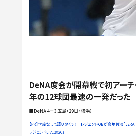
DeNA度会が開幕戦で初アー
年の12球団最速の一発だった
■DeNA 4ー3 広島（29日・横浜）
【PR】忖度なしで語り尽くす！ レジェンドOBが豪華共演「JERA
レジェンドLIVE2026」