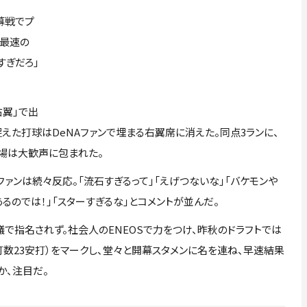
幕戦でプ
で最速の
すぎだろ」
右翼」で出
捉えた打球はDeNAファンで埋まる右翼席に消えた。同点3ランに、
場は大歓声に包まれた。
、ファンは続々反応。「流石すぎるって」「えげつないな」「バケモンや
あるのでは！」「スターすぎるな」とコメントが並んだ。
で指名されず。社会人のENEOSで力をつけ、昨秋のドラフトでは
3打数23安打）をマークし、堂々と開幕スタメンに名を連ね、早速結果
か、注目だ。