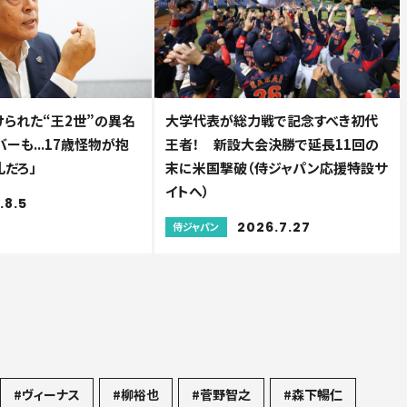
けられた“王2世”の異名
大学代表が総力戦で記念すべき初代
ーも...17歳怪物が抱
王者！ 新設大会決勝で延長11回の
礼だろ」
末に米国撃破（侍ジャパン応援特設サ
イトへ）
.8.5
2026.7.27
侍ジャパン
#ヴィーナス
#柳裕也
#菅野智之
#森下暢仁