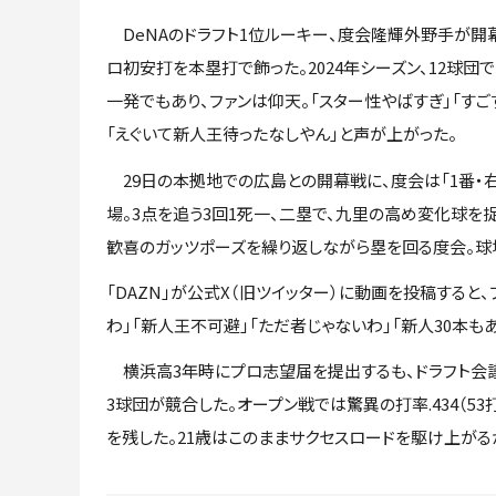
DeNAのドラフト1位ルーキー、度会隆輝外野手が開
ロ初安打を本塁打で飾った。2024年シーズン、12球団
一発でもあり、ファンは仰天。「スター性やばすぎ」「すご
「えぐいて新人王待ったなしやん」と声が上がった。
29日の本拠地での広島との開幕戦に、度会は「1番・
場。3点を追う3回1死一、二塁で、九里の高め変化球を
歓喜のガッツポーズを繰り返しながら塁を回る度会。球
「DAZN」が公式X（旧ツイッター）に動画を投稿すると
わ」「新人王不可避」「ただ者じゃないわ」「新人30本も
横浜高3年時にプロ志望届を提出するも、ドラフト会議
3球団が競合した。オープン戦では驚異の打率.434（5
を残した。21歳はこのままサクセスロードを駆け上がる