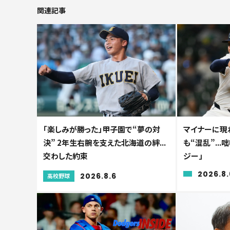
関連記事
「楽しみが勝った」甲子園で“夢の対
マイナーに現れ
決” 2年生右腕を支えた北海道の絆...
も“混乱”..
交わした約束
ジー」
2026.8.
2026.8.6
高校野球