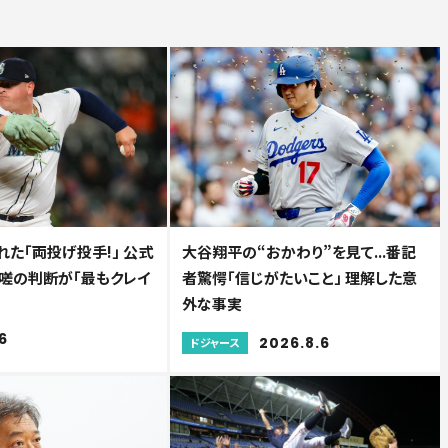
た「両投げ投手!」 公式
大谷翔平の“おかわり”を見て...番記
.咄嗟の判断が「最もクレイ
者驚愕「信じがたいこと」 理解した意
外な事実
6
2026.8.6
ドジャース