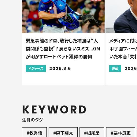
緊急事態のド軍、敢行した補強は“人
メディアに付
間関係も重視”? 戻らないスミス...GM
甲子園フィーバ
が明かすロートベット獲得の裏側
いた本音「失
2026.8.6
2026
ドジャース
連載
KEYWORD
注目のタグ
#牧秀悟
#森下翔太
#根尾昂
#栗林良吏