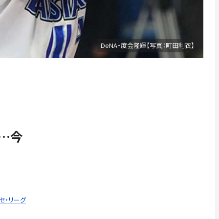
DeNA・度会隆輝【写真：町田利衣】
チ…今
 セ・リーグ