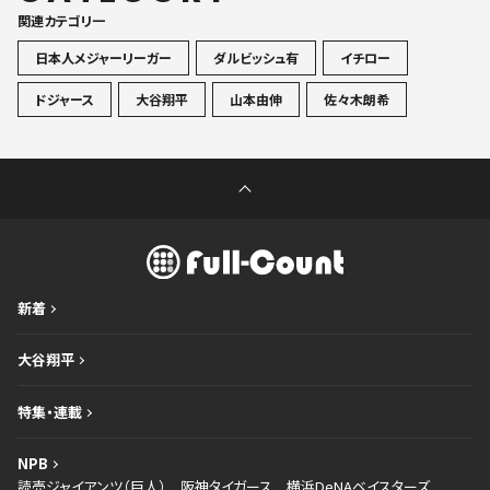
関連カテゴリ一
日本人メジャーリーガー
ダルビッシュ有
イチロー
ドジャース
大谷翔平
山本由伸
佐々木朗希
新着
大谷翔平
特集・連載
NPB
読売ジャイアンツ（巨人）
阪神タイガース
横浜DeNAベイスターズ