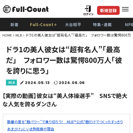
新規登録
新着
Full-Count＋
大谷翔平
特集・連載
NP
ドラ1の美人彼女は“超有名人”「最高だ」 フォロワー数は驚愕800万
HOME
MLB
ドラ1の美人彼女は“超有名人”「最高
だ」 フォロワー数は驚愕800万人「彼
を誇りに思う」
2024.05.13
2024.06.06
MLB
【実際の動画】彼女は“美人体操選手” SNSで絶大
な人気を誇るダンさん
酷暑の夏を“麹パワー”で乗り切ろう！ MLB™公式「麹だけでつくったすっきり
あまさけ」にいま熱視線の理由