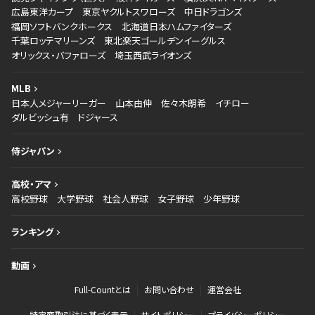
広島東洋カープ
東京ヤクルトスワローズ
中日ドラゴンズ
福岡ソフトバンクホークス
北海道日本ハムファイターズ
千葉ロッテマリーンズ
東北楽天ゴールデンイーグルス
オリックス・バファローズ
埼玉西武ライオンズ
MLB
日本人メジャーリーガー
山本由伸
佐々木朗希
イチロー
ダルビッシュ有
ドジャース
侍ジャパン
高校・アマ
高校野球
大学野球
社会人野球
女子野球
少年野球
ランキング
動画
Full-Countとは
お問い合わせ
運営会社
特定商取引法に基づく表示
サイトポリシー
プライバシーポリシー