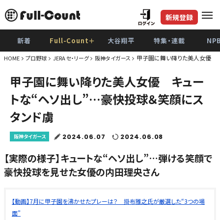
新規登録
新着
Full-Count＋
大谷翔平
特集・連載
NP
甲子園に舞い降りた美人女優 キ
HOME
プロ野球
JERA セ・リーグ
阪神タイガース
甲子園に舞い降りた美人女優 キュー
トな“ヘソ出し”…豪快投球＆笑顔にス
タンド虜
2024.06.07
2024.06.08
阪神タイガース
【実際の様子】キュートな“ヘソ出し”…弾ける笑顔で
豪快投球を見せた女優の内田理央さん
【動画】7月に甲子園を沸かせたプレーは？ 掛布雅之氏が厳選した“3つの場
面”