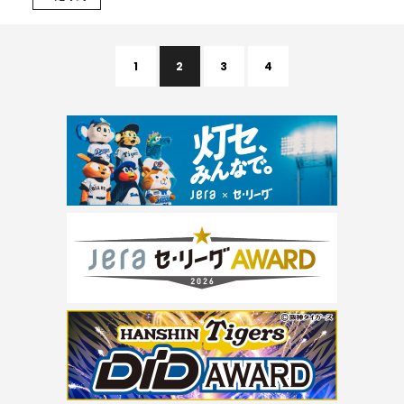
1
2
3
4