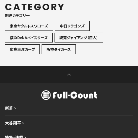
CATEGORY
関連カテゴリ一
東京ヤクルトスワローズ
中日ドラゴンズ
横浜DeNAベイスターズ
読売ジャイアンツ（巨人）
広島東洋カープ
阪神タイガース
新着
大谷翔平
特集・連載