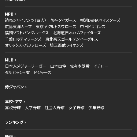
NPB
読売ジャイアンツ（巨人）
阪神タイガース
横浜DeNAベイスターズ
広島東洋カープ
東京ヤクルトスワローズ
中日ドラゴンズ
福岡ソフトバンクホークス
北海道日本ハムファイターズ
千葉ロッテマリーンズ
東北楽天ゴールデンイーグルス
オリックス・バファローズ
埼玉西武ライオンズ
MLB
日本人メジャーリーガー
山本由伸
佐々木朗希
イチロー
ダルビッシュ有
ドジャース
侍ジャパン
高校・アマ
高校野球
大学野球
社会人野球
女子野球
少年野球
ランキング
動画