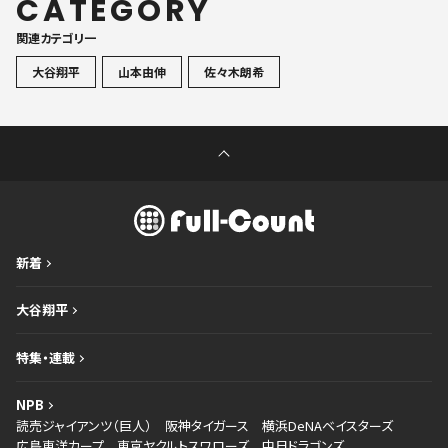
CATEGORY
関連カテゴリ一
大谷翔平
山本由伸
佐々木朗希
新着
大谷翔平
特集・連載
NPB
読売ジャイアンツ（巨人）
阪神タイガース
横浜DeNAベイスターズ
広島東洋カープ
東京ヤクルトスワローズ
中日ドラゴンズ