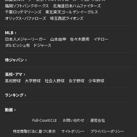
福岡ソフトバンクホークス
北海道日本ハムファイターズ
千葉ロッテマリーンズ
東北楽天ゴールデンイーグルス
オリックス・バファローズ
埼玉西武ライオンズ
MLB
日本人メジャーリーガー
山本由伸
佐々木朗希
イチロー
ダルビッシュ有
ドジャース
侍ジャパン
高校・アマ
高校野球
大学野球
社会人野球
女子野球
少年野球
ランキング
動画
Full-Countとは
お問い合わせ
運営会社
特定商取引法に基づく表示
サイトポリシー
プライバシーポリシー