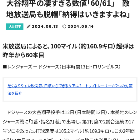
大谷翔平の凄すぎる数値「60/61」 敵
地放送局も脱帽「納得はいきますよね」
2024.06.13
2024.06.14
大谷翔平
米放送局によると、100マイル（約160.9キロ）超弾は
昨年から60本目
■レンジャーズ ー ドジャース（日本時間13日・ロサンゼルス）
硬くなりやすい股関節、日頃からできるケアは？ トップトレーナーが2つの対策
法を紹介
ドジャースの大谷翔平投手は12日（日本時間13日）、本拠地のレン
ジャーズ戦に「2番・指名打者」で出場し、第1打席で2試合連続の17
号ソロを放った。打球速度は105.2マイル（約169.3キロ）。この2年間