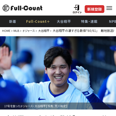
新規登録
新着
Full-Count＋
大谷翔平
特集・連載
NP
大谷翔平の凄すぎる数値「60/61」 敵地放送
HOME
MLB
ドジャース
大谷翔平
17号を放ったドジャース・大谷翔平【写真：荒川祐史】