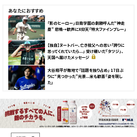
あなたにおすすめ
NEW
「影のヒーロー」日南学園の劇勝呼んだ“神走
塁” 悲鳴→歓声にX仰天「特大ファインプレー」
NEW
【独自】ヌートバー、亡き祖父への思い「誇りに
思ってくれていたら...」 受け継いだ「タツジ」、
天国へ届けたメッセージ
大谷翔平が敵地で「話題を独り占め」 17日ぶ
りに“見つかった”光景...米も歓喜「姿を現し
た」