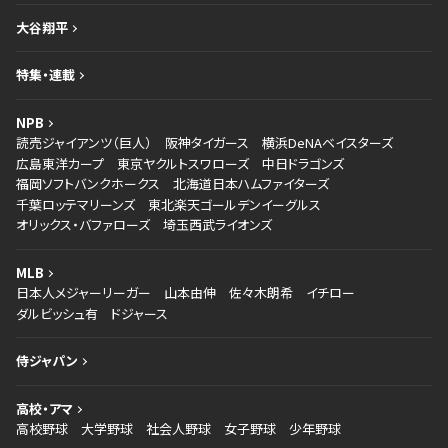
大谷翔平
特集・連載
NPB
読売ジャイアンツ（巨人）
阪神タイガース
横浜DeNAベイスターズ
広島東洋カープ
東京ヤクルトスワローズ
中日ドラゴンズ
福岡ソフトバンクホークス
北海道日本ハムファイターズ
千葉ロッテマリーンズ
東北楽天ゴールデンイーグルス
オリックス・バファローズ
埼玉西武ライオンズ
MLB
日本人メジャーリーガー
山本由伸
佐々木朗希
イチロー
ダルビッシュ有
ドジャース
侍ジャパン
高校・アマ
高校野球
大学野球
社会人野球
女子野球
少年野球