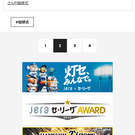
さんの始球式
#始球式
1
2
3
4