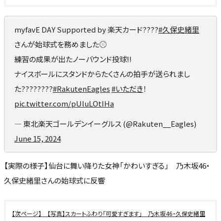
myfavE DAY Supported by 楽天カード????
#久保史緒里
さんが始球式を務めました⚾️
練習の成果が出たノーバウンド投球!!
ナイスボールにスタンドからたくさんの拍手が送られまし
た????????
#RakutenEagles
#いただき
！
pic.twitter.com/pUluLOtIHa
— 東北楽天ゴールデンイーグルス (@Rakuten__Eagles)
June 15, 2024
【実際の様子】仙台に舞い降りた女神「かわいすぎる」 乃木坂46・
久保史緒里さんの始球式に反響
【写真】スカートふわり「可愛すぎます」 乃木坂46・久保史緒里