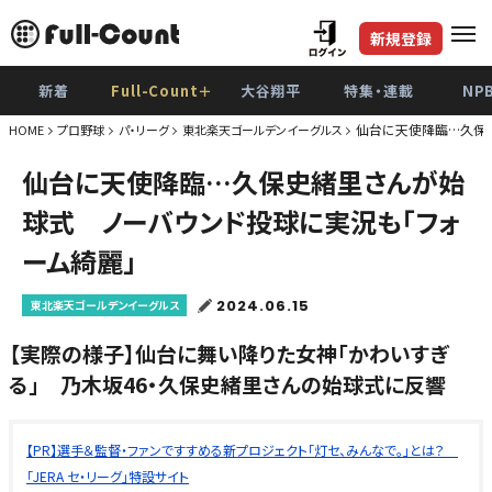
新規登録
新着
Full-Count＋
大谷翔平
特集・連載
NP
仙台に天使降臨…久保史
HOME
プロ野球
パ・リーグ
東北楽天ゴールデンイーグルス
仙台に天使降臨…久保史緒里さんが始
球式 ノーバウンド投球に実況も「フォ
ーム綺麗」
2024.06.15
東北楽天ゴールデンイーグルス
【実際の様子】仙台に舞い降りた女神「かわいすぎ
る」 乃木坂46・久保史緒里さんの始球式に反響
【PR】選手＆監督・ファンですすめる新プロジェクト「灯セ、みんなで。」とは？
「JERA セ・リーグ」特設サイト