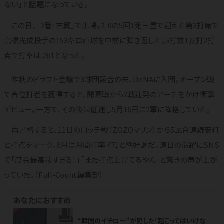
ない」と話題になっている。
この日、「2番・右翼」で出場。2-0の5回1死三塁で迎えた第3打席で
高橋光成投手の153キロ直球を中前に弾き返した。5打数1安打2打
点で打率は.261となった。
昨秋のドラフト会議で3球団競合の末、DeNAに入団。オープン戦
で首位打者を獲得すると、開幕戦から2戦連発のアーチをかけ衝撃
デビュー。一方で、その後は低迷し5月16日に2軍に降格していた。
再昇格すると、11日のロッテ戦（ZOZOマリン）から5試合連続安打
と打点をマーク。6月は月間打率.471と絶好調だ。連日の活躍にSNS
で「度会最高凄すぎる！」「また打点上げてるやん」と驚きの声が上が
っていた。（Full-Count編集部）
あなたにおすすめ
NEW
“韓国のイチロー”が犯した「起こってはいけな