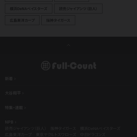
横浜DeNAベイスターズ
読売ジャイアンツ（巨人）
広島東洋カープ
阪神タイガース
新着
大谷翔平
特集・連載
NPB
読売ジャイアンツ（巨人）
阪神タイガース
横浜DeNAベイスターズ
広島東洋カープ
東京ヤクルトスワローズ
中日ドラゴンズ