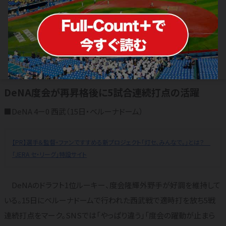
再昇格後“.471”…復活したドラ1は「や
っぱり違う」 止まらぬ打棒にファン驚
愕
2024.06.15
横浜DeNAベイスターズ
DeNA度会が再昇格後に5試合連続打点の活躍
■DeNA 4ー0 西武（15日・ベルーナドーム）
【PR】選手＆監督・ファンですすめる新プロジェクト「灯セ、みんなで。」とは？
「JERA セ・リーグ」特設サイト
DeNAのドラフト1位ルーキー、度会隆輝外野手が好調を維持して
いる。15日にベルーナドームで行われた西武戦で適時打を放ち5戦
連続打点をマーク。SNSでは「やっぱり違う」「度会の躍動が止まら