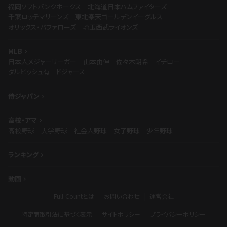
福岡ソフトバンクホークス
北海道日本ハムファイターズ
千葉ロッテマリーンズ
東北楽天ゴールデンイーグルス
オリックス・バファローズ
埼玉西武ライオンズ
MLB
日本人メジャーリーガー
山本由伸
佐々木朗希
イチロー
ダルビッシュ有
ドジャース
侍ジャパン
高校・アマ
高校野球
大学野球
社会人野球
女子野球
少年野球
ランキング
動画
Full-Countとは
お問い合わせ
運営会社
特定商取引法に基づく表示
サイトポリシー
プライバシーポリシー