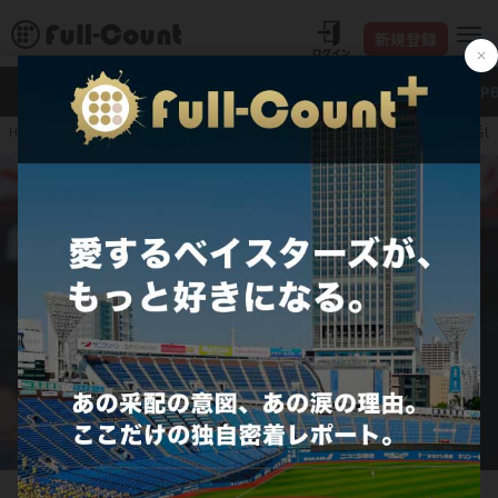
新規登録
新着
Full-Count＋
大谷翔平
特集・連載
NP
再昇格後“.471”…復活
HOME
プロ野球
JERA セ・リーグ
横浜DeNAベイスターズ
西武戦に出場したDeNA・度会隆輝【写真：小林靖】