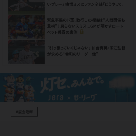
いプレー」 痛恨ミスにファン辛辣「どうやって」
NEW
緊急事態のド軍、敢行した補強は“人間関係も
重視”? 戻らないスミス...GMが明かすロート
ベット獲得の裏側
NEW
「引っ張っていくじゃない」 仙台育英・須江監督
が求める“令和のリーダー像”
#度会隆輝