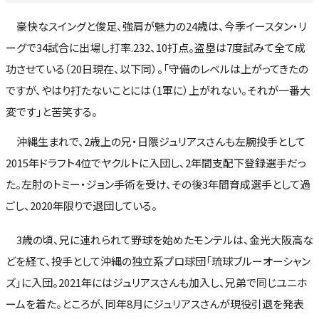
豪快なスイングと俊足、強肩が魅力の24歳は、今季イースタン・リ
ーグで34試合に出場し打率.232、10打点。盗塁は7度試みて全て成
功させている（20日現在、以下同）。「守備のレベルは上がってきたの
ですが、やはり打たないことには（1軍に）上がれない。それが一番大
変です」と苦笑する。
沖縄生まれで、2歳上の兄・日隈ジュリアスさんも左腕投手として
2015年ドラフト4位でヤクルトに入団し、2年間支配下登録選手だっ
た。左肘のトミー・ジョン手術を受け、その後3年間育成選手として過
ごし、2020年限りで退団している。
3歳の頃、兄に連れられて野球を始めたモンテルは、金光大阪高な
どを経て、投手として沖縄の独立系プロ球団「琉球ブルーオーシャン
ズ」に入団。2021年にはジュリアスさんも加入し、兄弟で同じユニホ
ームを着た。ところが、同年8月にジュリアスさんが現役引退を発表