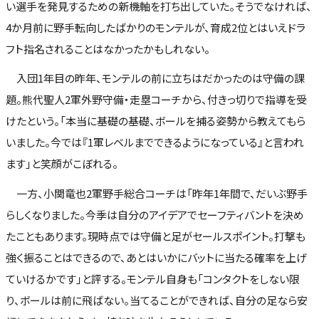
い選手を発見するための新機軸を打ち出していた。そうでなければ、
4か月前に野手転向したばかりのモンテルが、育成2位とはいえドラ
フト指名されることはなかったかもしれない。
入団1年目の昨年、モンテルの前に立ちはだかったのは守備の課
題。熊代聖人2軍外野守備・走塁コーチから、付きっ切りで指導を受
けたという。「本当に基礎の基礎、ボールを捕る姿勢から教えてもら
いました。今では『1軍レベルまでできるようになっている』と言われ
ます」と笑顔がこぼれる。
一方、小関竜也2軍野手総合コーチは「昨年1年間で、だいぶ野手
らしくなりました。今季は自分のアイデアでセーフティバントを決め
たこともあります。現時点では守備と足がセールスポイント。打撃も
強く振ることはできるので、あとはいかにバットに当たる確率を上げ
ていけるかです」と評する。モンテル自身も「コンタクトをしない限
り、ボールは前に飛ばない。当てることができれば、自分の足なら安