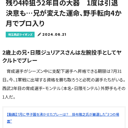
残り4枠狙う2年目の大器 1度は引退
決意も…兄が変えた運命、野手転向4か
月でプロ入り
2024.06.21
埼玉西武ライオンズ
2歳上の兄・日隈ジュリアスさんは左腕投手としてヤ
クルトでプレー
育成選手がシーズン中に支配下選手へ昇格できる期限は7月31
日。今、1軍戦に出場する資格を勝ち取ろうと必死の選手たちがいる。
西武2年目の育成選手・モンテル（本名・日隈モンテル）外野手もその
1人だ。
【動画】7月に甲子園を沸かせたプレーは？ 掛布雅之氏が厳選した“3つの場
面”