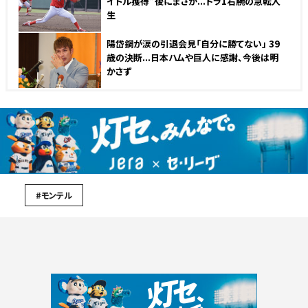
イトル獲得”後にまさか...ドラ1右腕の急転人
生
陽岱鋼が涙の引退会見「自分に勝てない」 39
歳の決断...日本ハムや巨人に感謝、今後は明
かさず
#モンテル