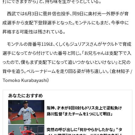
打にできますから」と、持ち味を生かそうとしている。
西武では6月3日に菅井信也投手、同9日に奥村光一外野手が育
成選手から支配下登録選手となった。モンテルにもまだ、今季中に
昇格する可能性は残されている。
モンテルの背番号119は、くしくもジュリアスさんがヤクルトで育成
選手になってから付けていた番号と同じ。「お兄ちゃんは支配下で入
ったので、僕もまず支配下になって追いつかないといけない」と兄の
背中を追う。ベルーナドームを走り回る姿が待ち遠しい。（倉林知子 /
Tomoko Kurabayashi）
あなたにおすすめ
阪神、才木が8回0封もドリス炎上で逆転負け
藤川監督「またチームを1つにして明日」
突然の呼び出しに「何かやらかしたかな」 “タ