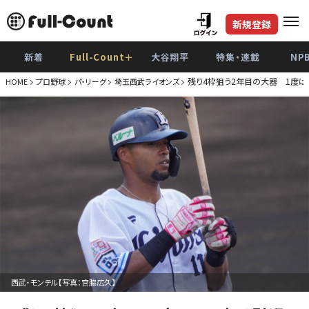
新規登録
新着
Full-Count＋
大谷翔平
特集・連載
NP
残り4枠狙う2年目の大器 1度
HOME
プロ野球
パ・リーグ
埼玉西武ライオンズ
西武・モンテル【写真：宮脇広久】