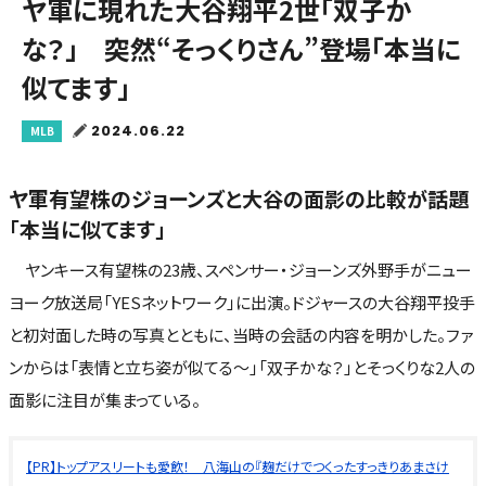
ヤ軍に現れた大谷翔平2世「双子か
な？」 突然“そっくりさん”登場「本当に
似てます」
2024.06.22
MLB
ヤ軍有望株のジョーンズと大谷の面影の比較が話題
「本当に似てます」
ヤンキース有望株の23歳、スペンサー・ジョーンズ外野手がニュー
ヨーク放送局「YESネットワーク」に出演。ドジャースの大谷翔平投手
と初対面した時の写真とともに、当時の会話の内容を明かした。ファ
ンからは「表情と立ち姿が似てる～」「双子かな？」とそっくりな2人の
面影に注目が集まっている。
【PR】トップアスリートも愛飲！ 八海山の『麹だけでつくったすっきりあまさけ