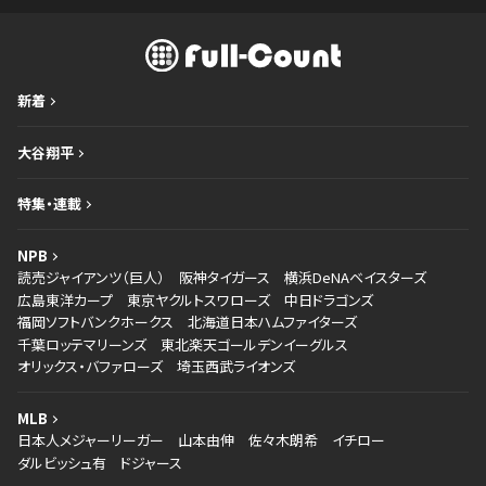
新着
大谷翔平
特集・連載
NPB
読売ジャイアンツ（巨人）
阪神タイガース
横浜DeNAベイスターズ
広島東洋カープ
東京ヤクルトスワローズ
中日ドラゴンズ
福岡ソフトバンクホークス
北海道日本ハムファイターズ
千葉ロッテマリーンズ
東北楽天ゴールデンイーグルス
オリックス・バファローズ
埼玉西武ライオンズ
MLB
日本人メジャーリーガー
山本由伸
佐々木朗希
イチロー
ダルビッシュ有
ドジャース