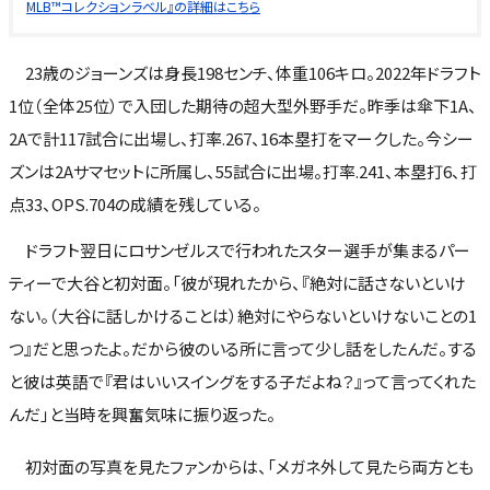
MLB™コレクションラベル』の詳細はこちら
23歳のジョーンズは身長198センチ、体重106キロ。2022年ドラフト
1位（全体25位）で入団した期待の超大型外野手だ。昨季は傘下1A、
2Aで計117試合に出場し、打率.267、16本塁打をマークした。今シー
ズンは2Aサマセットに所属し、55試合に出場。打率.241、本塁打6、打
点33、OPS.704の成績を残している。
ドラフト翌日にロサンゼルスで行われたスター選手が集まるパー
ティーで大谷と初対面。「彼が現れたから、『絶対に話さないといけ
ない。（大谷に話しかけることは）絶対にやらないといけないことの1
つ』だと思ったよ。だから彼のいる所に言って少し話をしたんだ。する
と彼は英語で『君はいいスイングをする子だよね？』って言ってくれた
んだ」と当時を興奮気味に振り返った。
初対面の写真を見たファンからは、「メガネ外して見たら両方とも