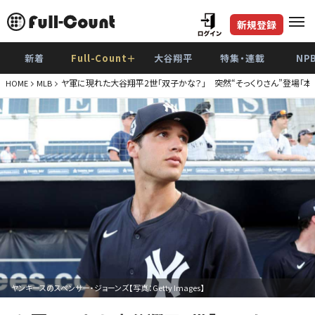
新規登録
新着
Full-Count＋
大谷翔平
特集・連載
NP
ヤ軍に現れた大谷翔平2世「双子かな？」 突然“そっくりさん”登場「本
HOME
MLB
ヤンキースのスペンサー・ジョーンズ【写真：Getty Images】