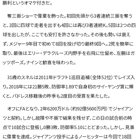
勝利というオマケ付きだ。
奪三振ショーで偉業を飾った。初回先頭から3者連続三振を奪う
と、2回に四球で走者を出すも4回には再び3者連続K。5回は2つの四
球を出したが、ここでも安打を許さなかった。その後も勢いは衰え
ず、メジャー9年目で初めて8回を投げ切り最終9回へ。2死を簡単に
取り、最後はエリー・デラクルーズ内野手を右飛に仕留め、左腕はガ
ッツポーズ。ナインと歓喜を味わった。
31歳のスネルは2011年ドラフト1巡目追補（全体52位）でレイズ入
り。2018年には21勝5敗、防御率1.89で自身初のサイ・ヤング賞に輝
くと、パドレス移籍後の昨季も2度目の受賞を果たした。
オフにFAとなり、2年6200万ドル（約92億5600万円）でジャイアン
ツと契約。しかし故障や不振で結果を残せず、この日の試合前の時
点で10試合に登板し0勝3敗、防御率5.10にとどまった。しかし、見事
に偉業を達成。ジャイアンツ投手によるノーヒッターは今回で18回