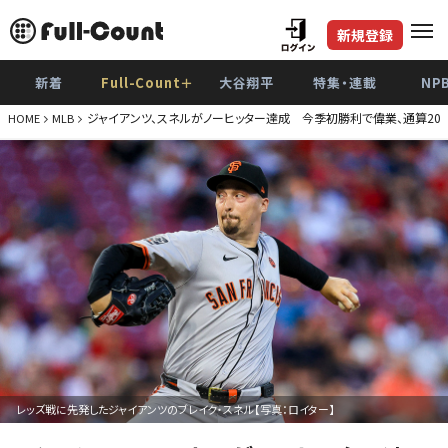
新規登録
新着
Full-Count＋
大谷翔平
特集・連載
NP
ジャイアンツ、スネルがノーヒッター達成 今季初勝利で偉業、通算20
HOME
MLB
レッズ戦に先発したジャイアンツのブレイク・スネル【写真：ロイター】