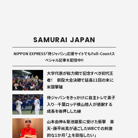
SAMURAI JAPAN
NIPPON EXPRESS「侍ジャパン」応援サイトでもFull-Countス
ペシャル記事を配信中!!
大学代表が総力戦で記念すべき初代王
者！ 新設大会決勝で延長11回の末に
米国撃破
侍ジャパンをきっかけに自主トレで弟子
入り…千葉ロッテ横山陸人が感謝する
成長を後押しした縁
山本由伸＆菊池雄星に受けた衝撃 楽
天・藤平尚真が過ごしたWBCでの刺激
的な1か月「上を目指したい」