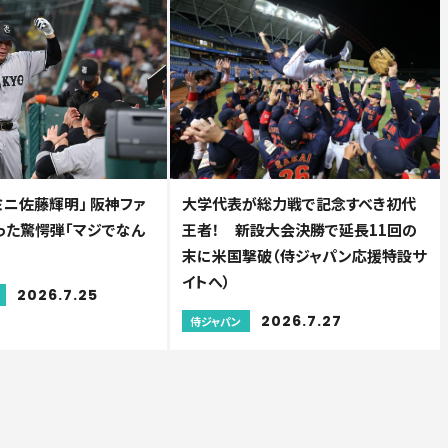
ミニ佐藤輝明」 阪神ファ
大学代表が総力戦で記念すべき初代
唸った驚愕弾「マジでなん
王者！ 新設大会決勝で延長11回の
末に米国撃破（侍ジャパン応援特設サ
イトへ）
2026.7.25
2026.7.27
侍ジャパン