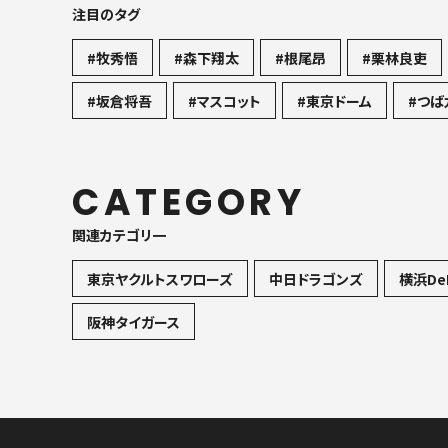
注目のタグ
#牧秀悟
#森下翔太
#根尾昂
#栗林良吏
#坂倉将吾
#マスコット
#東京ドーム
#つば
CATEGORY
関連カテゴリ一
東京ヤクルトスワローズ
中日ドラゴンズ
横浜De
阪神タイガース