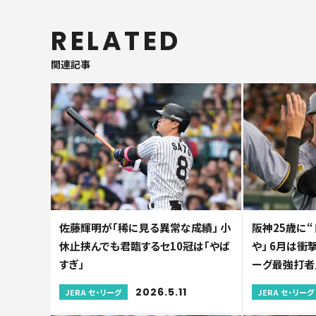
RELATED
関連記事
佐藤輝明が「稀に見る異常な成績」 小
阪神25歳に“
休止挟んでも君臨するセ10冠は「やば
や」 6月は衝撃
すぎ」
ーグ最強打者
2026.5.11
JERA セ・リーグ
JERA セ・リーグ