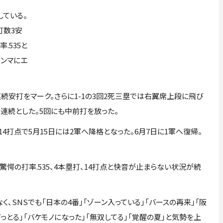
ている。
打数3安
.535と
ホンマにエ
安打をマーク。さらに1-1の3回2死三塁では右翼席上段に飛び
合連続とした。5回にも中前打を放った。
14打点で5月15日には2軍へ降格となった。6月7日に1軍へ復帰。
驚愕の打率.535、4本塁打、14打点と快音が止まらない状況が続
SNSでも「日本の4番」「ゾーン入っている」「バースの再来」「阪
とる」「バケモノになった」「無双してる」「覚醒の夏」と気勢を上