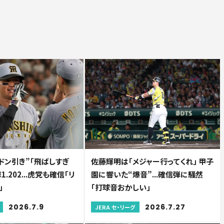
ドン引き”「飛ばしすぎ
佐藤輝明は「メジャー行ってくれ」 甲子
1.202...虎党も確信「リ
園に響いた“爆音”...確信弾に騒然
」
「打球音おかしい」
2026.7.9
2026.7.27
JERA セ・リーグ