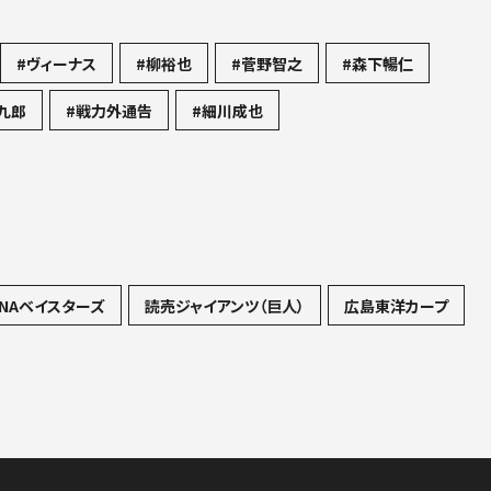
#ヴィーナス
#柳裕也
#菅野智之
#森下暢仁
九郎
#戦力外通告
#細川成也
NAベイスターズ
読売ジャイアンツ（巨人）
広島東洋カープ