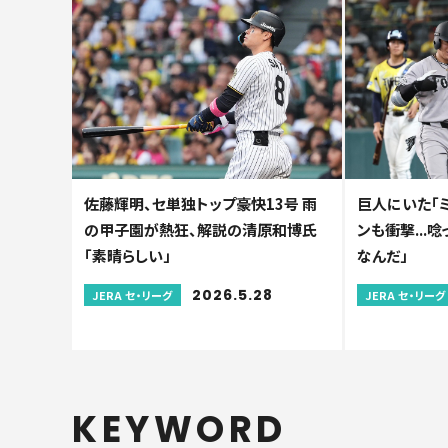
佐藤輝明、セ単独トップ豪快13号 雨
巨人にいた「
の甲子園が熱狂、解説の清原和博氏
ンも衝撃...
「素晴らしい」
なんだ」
2026.5.28
JERA セ・リーグ
JERA セ・リーグ
KEYWORD