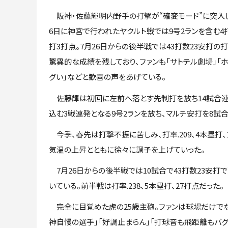
阪神・佐藤輝明内野手の打撃が“確変モード”に突入し
6日に神宮で行われたヤクルト戦では9号2ランを含む4
打3打点。7月26日からの後半戦では43打数23安打の打率
驚異的な成績を残しており、ファンも「サトテル劇場」「
グい」などと歓喜の声をあげている。
佐藤輝は初回に左前へ落とす先制打を放ち14試合連続
込む3戦連発となる9号2ランを放ち、マルチ安打を8試
今季、春先は打撃不振に苦しみ、打率.209、4本塁打、
気温の上昇とともに徐々に調子を上げていった。
7月26日からの後半戦では10試合で43打数23安打で
いている。前半戦は打率.238、5本塁打、27打点だった。
完全に目覚めた虎の25歳主砲。ファンは球場だけでなく、
神自慢の選手」「好調止まらん」「打球音も飛距離もバグっ