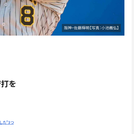
阪神・佐藤輝明【写真：小池義弘】
安打を
た“3つ