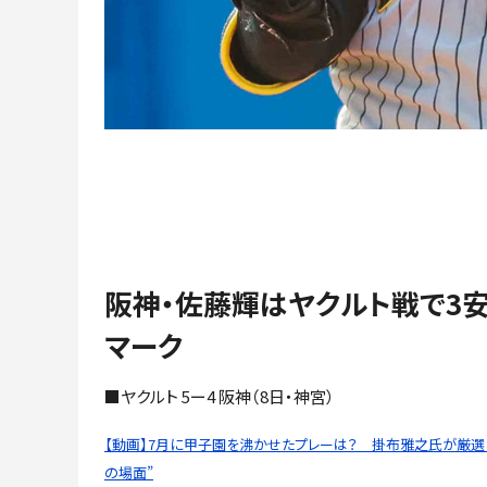
阪神・佐藤輝はヤクルト戦で3
マーク
■ヤクルト 5ー4 阪神（8日・神宮）
【動画】7月に甲子園を沸かせたプレーは？ 掛布雅之氏が厳選し
の場面”