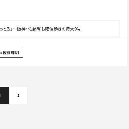
っとる」…阪神・佐藤輝も確信歩きの特大9号
#佐藤輝明
1
2