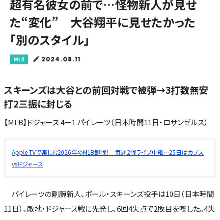
超有名彼女の前で…怪物新人が見せ
た“変化” 大谷翔平に見せたかった
「別のスタイル」
2024.08.11
MLB
スキーンズは大谷との前回対戦で被弾→3打数無安
打2三振に封じる
【MLB】ドジャース 4ー1 パイレーツ（日本時間11日・ロサンゼルス）
Apple TVで楽しむ2026年のMLB観戦！ 毎週2戦ライブ中継…25日はカブス
vsドジャース
パイレーツの剛腕新人、ポール・スキーンズ投手は10日（日本時間
11日）、敵地・ドジャース戦に先発し、6回4失点で2敗目を喫した。4失