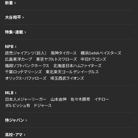
新着
大谷翔平
特集・連載
NPB
読売ジャイアンツ（巨人）
阪神タイガース
横浜DeNAベイスターズ
広島東洋カープ
東京ヤクルトスワローズ
中日ドラゴンズ
福岡ソフトバンクホークス
北海道日本ハムファイターズ
千葉ロッテマリーンズ
東北楽天ゴールデンイーグルス
オリックス・バファローズ
埼玉西武ライオンズ
MLB
日本人メジャーリーガー
山本由伸
佐々木朗希
イチロー
ダルビッシュ有
ドジャース
侍ジャパン
高校・アマ