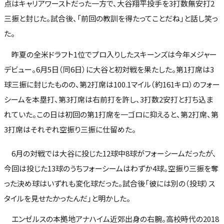
点はキャリアワーストだった一方で、大谷翔平投手を3打数無安打2
三振と封じた。試合後、「前回の教訓を得たってことだね」と話し笑っ
た。
昨夏の全米ドラフト1位でプロ入りしたスキーンズは今年メジャー
デビュー。6月5日（同6日）に大谷と初対戦を果たした。第1打席は3
球三振に封じたものの、第2打席は100.1マイル（約161キロ）のフォー
シームを本塁打、第3打席は右前打を許し、3打数2安打と打ち込ま
れていた。この日は初回の第1打席を一ゴロに抑えると、第2打席、第
3打席はそれぞれ空振り三振に仕留めた。
6月の対戦では大谷に投じた12球中8球がフォーシームだったが、
今回は投じた13球のうちフォーシームはわずか4球。空振り三振を奪
った決め球はいずれも変化球だった。試合後「彼には別の（投球）ス
タイルを見せたかったんだ」と明かした。
エンゼルスの本拠地アナハイム近郊出身の右腕。高校時代の2018