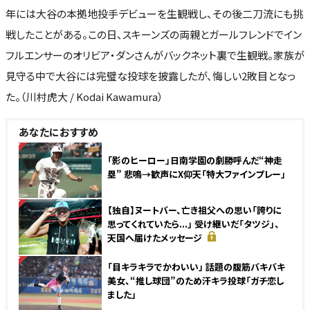
年には大谷の本拠地投手デビューを生観戦し、その後二刀流にも挑
戦したことがある。この日、スキーンズの両親とガールフレンドでイン
フルエンサーのオリビア・ダンさんがバックネット裏で生観戦。家族が
見守る中で大谷には完璧な投球を披露したが、悔しい2敗目となっ
た。（川村虎大 / Kodai Kawamura）
あなたにおすすめ
NEW
「影のヒーロー」日南学園の劇勝呼んだ“神走
塁” 悲鳴→歓声にX仰天「特大ファインプレー」
NEW
【独自】ヌートバー、亡き祖父への思い「誇りに
思ってくれていたら...」 受け継いだ「タツジ」、
天国へ届けたメッセージ
NEW
「目キラキラでかわいい」 話題の腹筋バキバキ
美女、“推し球団”のため汗キラ投球「ガチ恋し
ました」