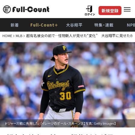
新規登録
新着
Full-Count＋
大谷翔平
特集・連載
NP
超有名彼女の前で…怪物新人が見せた“変化” 大谷翔平に見せたかっ
HOME
MLB
ドジャース戦に先発したパイレーツのポール・スキーンズ【写真：Getty Images】