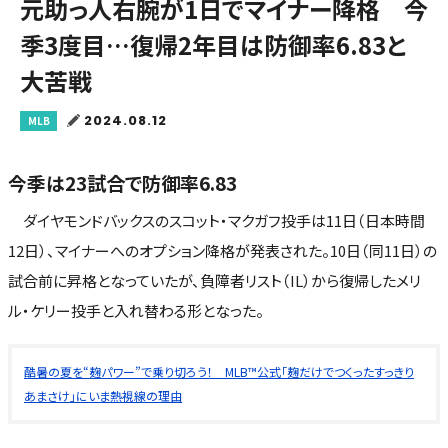
元助っ人右腕が1日でマイナー降格 今
季3度目…復帰2年目は防御率6.83と
大苦戦
2024.08.12
MLB
今季は23試合で防御率6.83
ダイヤモンドバックスのスコット・マクガフ投手は11日（日本時間
12日）、マイナーへのオプション降格が発表された。10日（同11日）の
試合前に昇格となっていたが、負障者リスト（IL）から復帰したメリ
ル・ケリー投手と入れ替わる形となった。
酷暑の夏を“麹パワー”で乗り切ろう！ MLB™公式「麹だけでつくったすっきり
あまさけ」にいま熱視線の理由