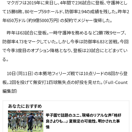
マクガフは2019年に来日し、4年間で236試合に登板、守護神とし
て15勝8敗、80セーブ59ホールド、防御率2.94の成績を残した。昨年2
年650万ドル（約9億5000万円）の契約でメジャー復帰した。
昨年は63試合に登板。一時守護神を務めるなど2勝7敗9セーブ、
防御率4.73をマークしていた。しかし今季は防御率6.83と苦戦。今回
で今季3度目のオプション降格となり、登板は23試合にとどまってい
る。
10日（同11日）の本拠地フィリーズ戦では10点リードの8回から登
板。2回を投げて無安打1四球無失点の好投を見せた。（Full-Count
編集部）
あなたにおすすめ
甲子園で話題のユニ、現場のリアルな声「格好
良さよりも...」 夏限定の可能性、明かされた事
情