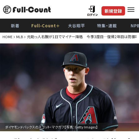
新規登録
新着
Full-Count＋
大谷翔平
特集・連載
NP
元助っ人右腕が1日でマイナー降格 今季3度目…復帰2年目は防御率6
HOME
MLB
ダイヤモンドバックスのスコット・マクガフ【写真：Getty Images】