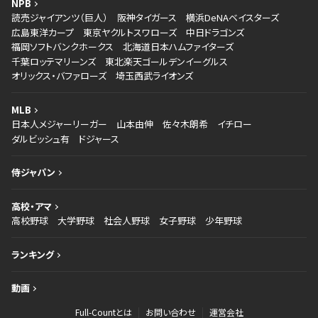
NPB
読売ジャイアンツ（巨人）
阪神タイガース
横浜DeNAベイスターズ
広島東洋カープ
東京ヤクルトスワローズ
中日ドラゴンズ
福岡ソフトバンクホークス
北海道日本ハムファイターズ
千葉ロッテマリーンズ
東北楽天ゴールデンイーグルス
オリックス・バファローズ
埼玉西武ライオンズ
MLB
日本人メジャーリーガー
山本由伸
佐々木朗希
イチロー
ダルビッシュ有
ドジャース
侍ジャパン
高校・アマ
高校野球
大学野球
社会人野球
女子野球
少年野球
ランキング
動画
Full-Countとは
お問い合わせ
運営会社