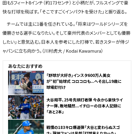
田も5フィート8インチ（約173センチ）と小柄だが、フルスイングで豪
快な打球を飛ばす。「そこですごくインパクトを受けた」と振り返る。
チームでは主に1番を任されている。「将来はワールドシリーズを
優勝させる選手になりたい。そして豪州代表のメンバーとしても優勝
したい」と意気込む。日本人を参考にした打棒で、若きスターが侍ジ
ャパンに立ち向かう。（川村虎大 / Kodai Kawamura）
あなたにおすすめ
「野球が大好き」インスタ600万人美女
が“初”始球式 コロコロも...へそ出し19歳に
球場釘付け
大谷翔平、25号先頭打者弾 今永から豪快ライ
ナー弾、敵地騒然...イチローの日本人記録に
「あと2本」
戦慄の183キロ爆速弾「大谷と変わらぬスゴ
さ」 現地ファンは呆然「打球見えなかった」