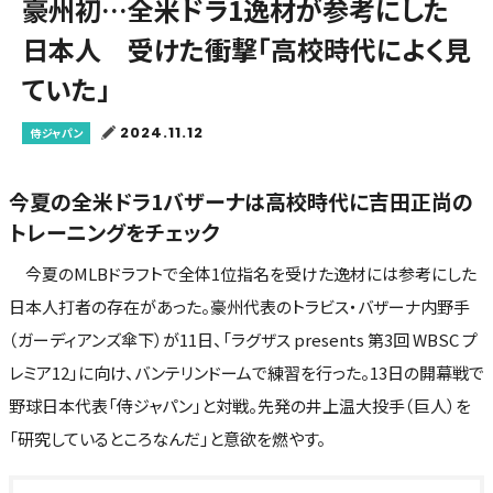
豪州初…全米ドラ1逸材が参考にした
日本人 受けた衝撃「高校時代によく見
ていた」
2024.11.12
侍ジャパン
今夏の全米ドラ1バザーナは高校時代に吉田正尚の
トレーニングをチェック
今夏のMLBドラフトで全体1位指名を受けた逸材には参考にした
日本人打者の存在があった。豪州代表のトラビス・バザーナ内野手
（ガーディアンズ傘下）が11日、「ラグザス presents 第3回 WBSC プ
レミア12」に向け、バンテリンドームで練習を行った。13日の開幕戦で
野球日本代表「侍ジャパン」と対戦。先発の井上温大投手（巨人）を
「研究しているところなんだ」と意欲を燃やす。