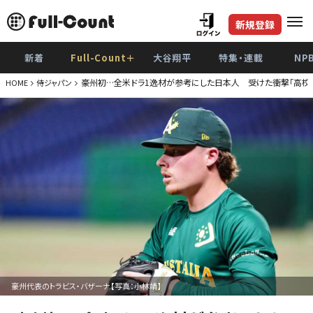
新規登録
新着
Full-Count＋
大谷翔平
特集・連載
NP
豪州初…全米ドラ1逸材が参考にした日本人 受けた衝撃「高校
HOME
侍ジャパン
豪州代表のトラビス・バザーナ【写真：小林靖】