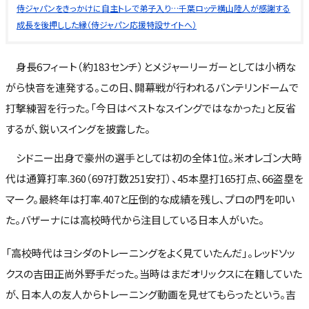
侍ジャパンをきっかけに自主トレで弟子入り…千葉ロッテ横山陸人が感謝する
成長を後押しした縁（侍ジャパン応援特設サイトへ）
身長6フィート（約183センチ）とメジャーリーガーとしては小柄な
がら快音を連発する。この日、開幕戦が行われるバンテリンドームで
打撃練習を行った。「今日はベストなスイングではなかった」と反省
するが、鋭いスイングを披露した。
シドニー出身で豪州の選手としては初の全体1位。米オレゴン大時
代は通算打率.360（697打数251安打）、45本塁打165打点、66盗塁を
マーク。最終年は打率.407と圧倒的な成績を残し、プロの門を叩い
た。バザーナには高校時代から注目している日本人がいた。
「高校時代はヨシダのトレーニングをよく見ていたんだ」。レッドソッ
クスの吉田正尚外野手だった。当時はまだオリックスに在籍していた
が、日本人の友人からトレーニング動画を見せてもらったという。吉