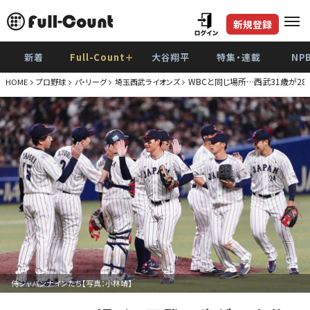
新規登録
新着
Full-Count＋
大谷翔平
特集・連載
NP
WBCと同じ場所…西武31歳が2
HOME
プロ野球
パ・リーグ
埼玉西武ライオンズ
侍ジャパンナインたち【写真：小林靖】