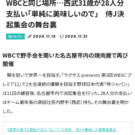
WBCと同じ場所…西武31歳が28人分
支払い「単純に美味しいので」 侍J決
起集会の舞台裏
2024.11.13
2024.11.21
侍ジャパン
WBCで野手会を開いた名古屋市内の焼肉屋で再び
開催
験を担いで世界一を目指す。「ラグザス presents 第3回 WBSC プ
レミア12」で2大会連続の優勝を目指す野球日本代表「侍ジャパン」
は11日の練習後、名古屋市内で決起集会を行った。28人分の支払い
はチーム最年長の源田壮亮内野手（西武）持ち。その舞台裏を明か
した。
【実際の様子】源田が28人“おごり”の男気 侍Jが集結した豪華食事会