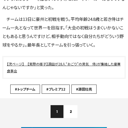
んじゃないですか」と笑った。
チームは13日に豪州と初戦を戦う。平均年齢24.8歳と若き侍はチ
ーム一丸となって世界一を目指す。「大会の初戦はうまくいかないこ
ともあると思うんですけど、相手動向ではなく自分たちがどういう野
球をやるか」。最年長としてチームを引っ張っていく。
【実際の様子】源田が28人“おごり”の男気 侍Jが集結した豪華
食事会
#トップチーム
#プレミア12
#源田壮亮
1
2