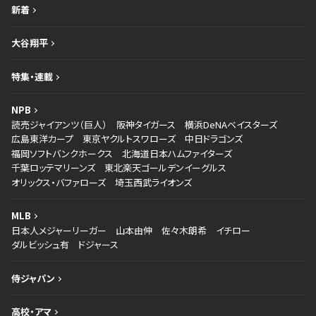
新着
大谷翔平
特集・連載
NPB
読売ジャイアンツ（巨人）
阪神タイガース
横浜DeNAベイスターズ
広島東洋カープ
東京ヤクルトスワローズ
中日ドラゴンズ
福岡ソフトバンクホークス
北海道日本ハムファイターズ
千葉ロッテマリーンズ
東北楽天ゴールデンイーグルス
オリックス・バファローズ
埼玉西武ライオンズ
MLB
日本人メジャーリーガー
山本由伸
佐々木朗希
イチロー
ダルビッシュ有
ドジャース
侍ジャパン
高校・アマ