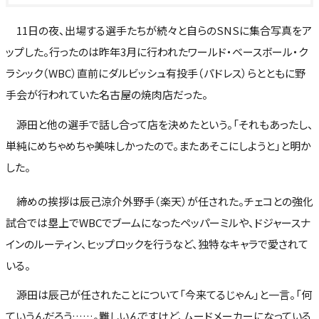
11日の夜、出場する選手たちが続々と自らのSNSに集合写真をア
ップした。行ったのは昨年3月に行われたワールド・ベースボール・ク
ラシック（WBC）直前にダルビッシュ有投手（パドレス）らとともに野
手会が行われていた名古屋の焼肉店だった。
源田と他の選手で話し合って店を決めたという。「それもあったし、
単純にめちゃめちゃ美味しかったので。またあそこにしようと」と明か
した。
締めの挨拶は辰己涼介外野手（楽天）が任された。チェコとの強化
試合では塁上でWBCでブームになったペッパーミルや、ドジャースナ
インのルーティン、ヒップロックを行うなど、独特なキャラで愛されて
いる。
源田は辰己が任されたことについて「今来てるじゃん」と一言。「何
ていうんだろう……。難しいんですけど、ムードメーカーになっている