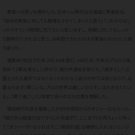
家族への思いも明かした。日本ハム時代は北海道に単身赴任。
「自分の家族に対しても無理をさせてしまったと思う」「これからはし
っかりそういう時間に充てたいと思いますし、両親に対してもしっか
り親孝行できればと思う。16年間できたのはまず家族のおかげ」と振
り返った。
通算907試合で打率.259、84本塁打、343打点。今季はプロ入り後
初めて1軍出場なしに終わり、戦力外通告を受けた。「選手として必
要とされる選手ではなくなったのかなと自分の中では感じるので、必
要なら必ず1軍にいる。プロの世界は厳しいのでそこはわきまえてい
る」。2軍で過ごした1年間で自らの立ち位置を理解した。
現役続行の道を模索したがNPB球団からのオファーはなかった。
「戦力外の報道が出てから1か月過ぎて、ここまで1か月ちょっと待っ
て（オファーが）なければそこ（現役引退）は視野に入れないといけ