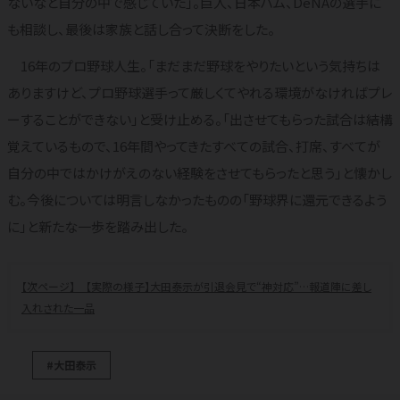
ないなと自分の中で感じていた」。巨人、日本ハム、DeNAの選手に
も相談し、最後は家族と話し合って決断をした。
16年のプロ野球人生。「まだまだ野球をやりたいという気持ちは
ありますけど、プロ野球選手って厳しくてやれる環境がなければプレ
ーすることができない」と受け止める。「出させてもらった試合は結構
覚えているもので、16年間やってきたすべての試合、打席、すべてが
自分の中ではかけがえのない経験をさせてもらったと思う」と懐かし
む。今後については明言しなかったものの「野球界に還元できるよう
に」と新たな一歩を踏み出した。
【実際の様子】大田泰示が引退会見で“神対応”…報道陣に差し
入れされた一品
#大田泰示