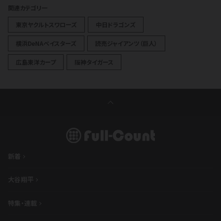
関連カテゴリ一
東京ヤクルトスワローズ
中日ドラゴンズ
横浜DeNAベイスターズ
読売ジャイアンツ（巨人）
広島東洋カープ
阪神タイガース
新着
大谷翔平
特集・連載