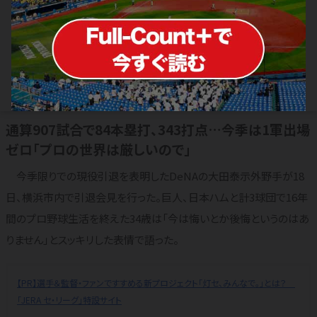
大田泰示が引退会見「必要とされる選
手でなくなった」 現役希望も1か月で
決断「後悔ありません」
2024.11.18
横浜DeNAベイスターズ
通算907試合で84本塁打、343打点…今季は1軍出場
ゼロ「プロの世界は厳しいので」
今季限りでの現役引退を表明したDeNAの大田泰示外野手が18
日、横浜市内で引退会見を行った。巨人、日本ハムと計3球団で16年
間のプロ野球生活を終えた34歳は「今は悔いとか後悔というのはあ
りません」とスッキリした表情で語った。
【PR】選手＆監督・ファンですすめる新プロジェクト「灯セ、みんなで。」とは？
「JERA セ・リーグ」特設サイト