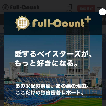
新規登録
新着
Full-Count＋
大谷翔平
特集・連載
NP
大田泰示が引退会見「必
HOME
プロ野球
JERA セ・リーグ
横浜DeNAベイスターズ
引退会見に臨んだDeNA・大田泰示【写真：荒川祐史】