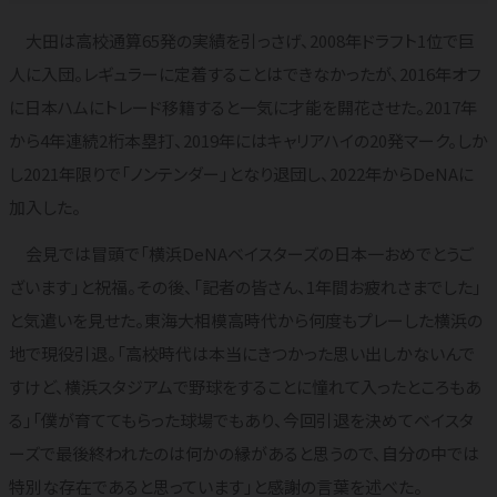
大田は高校通算65発の実績を引っさげ、2008年ドラフト1位で巨
人に入団。レギュラーに定着することはできなかったが、2016年オフ
に日本ハムにトレード移籍すると一気に才能を開花させた。2017年
から4年連続2桁本塁打、2019年にはキャリアハイの20発マーク。しか
し2021年限りで「ノンテンダー」となり退団し、2022年からDeNAに
加入した。
会見では冒頭で「横浜DeNAベイスターズの日本一おめでとうご
ざいます」と祝福。その後、「記者の皆さん、1年間お疲れさまでした」
と気遣いを見せた。東海大相模高時代から何度もプレーした横浜の
地で現役引退。「高校時代は本当にきつかった思い出しかないんで
すけど、横浜スタジアムで野球をすることに憧れて入ったところもあ
る」「僕が育ててもらった球場でもあり、今回引退を決めてベイスタ
ーズで最後終われたのは何かの縁があると思うので、自分の中では
特別な存在であると思っています」と感謝の言葉を述べた。