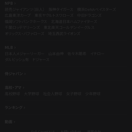
NPB
読売ジャイアンツ（巨人）
阪神タイガース
横浜DeNAベイスターズ
広島東洋カープ
東京ヤクルトスワローズ
中日ドラゴンズ
福岡ソフトバンクホークス
北海道日本ハムファイターズ
千葉ロッテマリーンズ
東北楽天ゴールデンイーグルス
オリックス・バファローズ
埼玉西武ライオンズ
MLB
日本人メジャーリーガー
山本由伸
佐々木朗希
イチロー
ダルビッシュ有
ドジャース
侍ジャパン
高校・アマ
高校野球
大学野球
社会人野球
女子野球
少年野球
ランキング
動画
Full-Countとは
お問い合わせ
運営会社