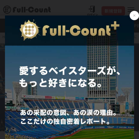
新規登録
新着
Full-Count＋
大谷翔平
特集・連載
NP
DeNA関根、750万円減
HOME
プロ野球
JERA セ・リーグ
横浜DeNAベイスターズ
契約更改交渉に臨んだDeNA・関根大気【写真：町田利衣】