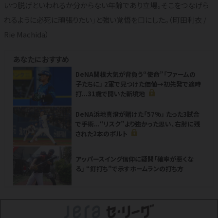
いつ脱げといわれるか分からない年齢であり立場。そこをつなげら
れるように必死に頑張りたい」と強い覚悟を口にした。（町田利衣 /
Rie Machida）
あなたにおすすめ
DeNA関根大気が背負う“使命”「ファームの
子たちに」 2軍で見つけた価値→初先発で適時
打...31歳で開いた新境地
DeNA浜地真澄が賭けた「57%」 たった3試合
で手術...“リスク”より強かった思い、右肘に残
された2本のボルト
NEW
アッパースイング信仰に疑問「確率が悪くな
る」 “釘打ち”で示すホームランの打ち方