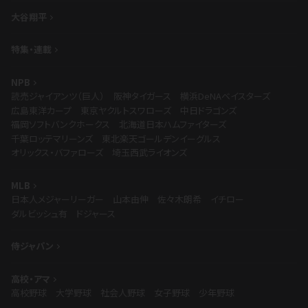
大谷翔平
特集・連載
NPB
読売ジャイアンツ（巨人）
阪神タイガース
横浜DeNAベイスターズ
広島東洋カープ
東京ヤクルトスワローズ
中日ドラゴンズ
福岡ソフトバンクホークス
北海道日本ハムファイターズ
千葉ロッテマリーンズ
東北楽天ゴールデンイーグルス
オリックス・バファローズ
埼玉西武ライオンズ
MLB
日本人メジャーリーガー
山本由伸
佐々木朗希
イチロー
ダルビッシュ有
ドジャース
侍ジャパン
高校・アマ
高校野球
大学野球
社会人野球
女子野球
少年野球