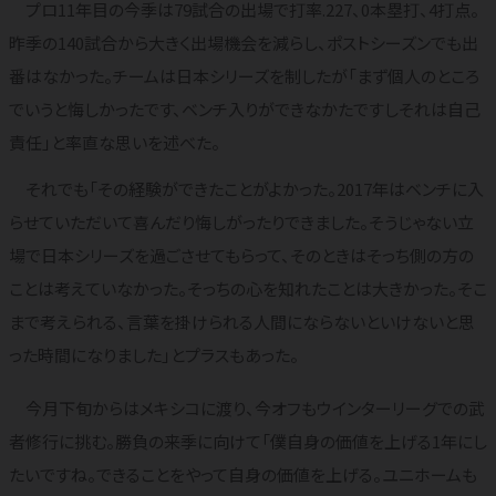
プロ11年目の今季は79試合の出場で打率.227、0本塁打、4打点。
昨季の140試合から大きく出場機会を減らし、ポストシーズンでも出
番はなかった。チームは日本シリーズを制したが「まず個人のところ
でいうと悔しかったです、ベンチ入りができなかたですしそれは自己
責任」と率直な思いを述べた。
それでも「その経験ができたことがよかった。2017年はベンチに入
らせていただいて喜んだり悔しがったりできました。そうじゃない立
場で日本シリーズを過ごさせてもらって、そのときはそっち側の方の
ことは考えていなかった。そっちの心を知れたことは大きかった。そこ
まで考えられる、言葉を掛けられる人間にならないといけないと思
った時間になりました」とプラスもあった。
今月下旬からはメキシコに渡り、今オフもウインターリーグでの武
者修行に挑む。勝負の来季に向けて「僕自身の価値を上げる1年にし
たいですね。できることをやって自身の価値を上げる。ユニホームも