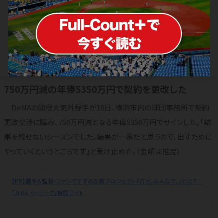
DeNA関根、750万円減に危機感「いつ
ユニ脱げと言われるか…」 PS出場な
し「悔しかった」
2024.11.18
横浜DeNAベイスターズ
750万円減の年俸5350万円で契約を更改した
DeNAの関根大気外野手が18日、横浜市内の球団事務所で契約
更改交渉に臨み、750万円減となる年俸5350万円でサインした。「結
果を残せないシーズンでした。結果が一番だと思うので、出すために
やっていくというところです」と受け止めた。（金額は推定）
【PR】選手＆監督・ファンですすめる新プロジェクト「灯セ、みんなで。」とは？
「JERA セ・リーグ」特設サイト