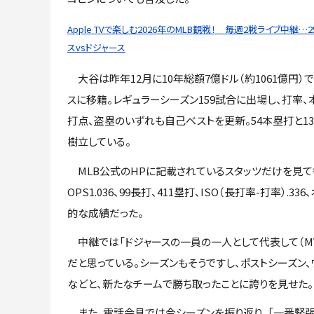
Apple TVで楽しむ2026年のMLB観戦！ 毎週2戦ライブ中継…
スvsドジャース
大谷は昨年12月に10年総額7億ドル（約1061億円）
スに移籍。レギュラーシーズン159試合に出場し、打率、
打点、盗塁のいずれも自己ベストを更新。54本塁打と13
樹立している。
MLB公式のHPに記載されているスタッツだけを見ても、13
OPS1.036、99長打、411塁打、ISO（長打率-打率）.3
的な成績だった。
中継では「ドジャースの一員の一人として代表して（MV
だと思っている。シーズンもそうですし、ポストシーズン
などと、新たなチームで勝ち取ったことに誇りを見せた。
また、電話会見では今シーズンを振り返り、「一番緊張