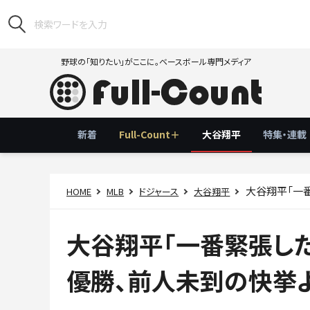
野球の「知りたい」がここに。ベースボール専門メディア
新着
Full-Count＋
大谷翔平
特集・連載
大谷翔平「一番
HOME
MLB
ドジャース
大谷翔平
大谷翔平「一番緊張し
優勝、前人未到の快挙