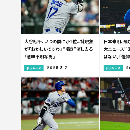
大谷翔平、いつの間にか1位...謎現象
日本未明、飛
が「おかしいですわ」 “囁き”消し去る
大ニュース”
「意味不明な男」
はない」「怪物
2026.8.7
2
ドジャース
ドジャース