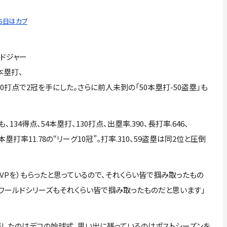
25日はカブ
でドジャー
本塁打、
0打点で2冠を手にした。さらに前人未到の「50本塁打-50盗塁」も
4得点、54本塁打、130打点、出塁率.390、長打率.646、
36、本塁打率11.78の“リーグ10冠”。打率.310、59盗塁は同2位と圧倒
Pを）もらったと思っているので、それくらい皆で掴み取ったもの
、ワールドシリーズもそれくらい皆で掴み取ったものだと思います」
したのはデコの始球式。思い出に残っているのはポストシーズンを