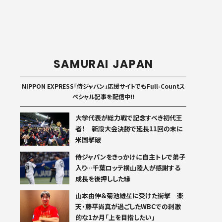
SAMURAI JAPAN
NIPPON EXPRESS「侍ジャパン」応援サイトでもFull-Countス
ペシャル記事を配信中!!
大学代表が総力戦で記念すべき初代王
者！ 新設大会決勝で延長11回の末に
米国撃破
侍ジャパンをきっかけに自主トレで弟子
入り…千葉ロッテ横山陸人が感謝する
成長を後押しした縁
山本由伸＆菊池雄星に受けた衝撃 楽
天・藤平尚真が過ごしたWBCでの刺激
的な1か月「上を目指したい」