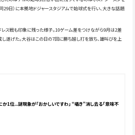
（同29日）に本拠地ドジャースタジアムで始球式を行い、大きな話題
レス戦も印象に残った様子。10ゲーム差をつけながら9月は2差
を成し遂げた。大谷はこの日の7回に勝ち越し打を放ち、雄叫びを上
か1位...謎現象が「おかしいですわ」 “囁き”消し去る「意味不