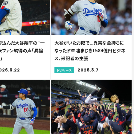
び込んだ大谷翔平の“一
大谷がいたお陰で...異常な金持ちに
 米ファン納得の声「異論
なったド軍 凄まじき1584億円ビジネ
」
ス、米記者の主張
026.6.22
2026.8.7
ドジャース