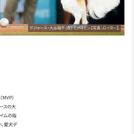
ドジャース・大谷翔平（左）とデコピン【写真：ロイター】
MVP）
ャースの大
タイムの指
い、愛犬デ