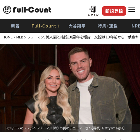
新規登録
新着
Full-Count＋
大谷翔平
特集・連載
NP
フリーマン、美人妻と結婚10周年を報告 交際は13年前から…献身サ
HOME
MLB
ドジャースのフレディ・フリーマン（右）と妻のチェルシーさん【写真：Getty Images】