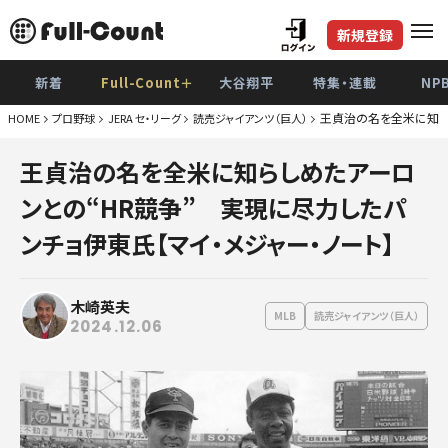
新規登録
新着
Full-Count＋
大谷翔平
特集・連載
NP
王貞治の名を全米に知らし
HOME
プロ野球
JERA セ・リーグ
読売ジャイアンツ（巨人）
巨
王貞治の名を全米に知らしめたアーロ
阪
ンとの“HR競争” 実現に尽力したパ
De
ンチョ伊東氏【マイ・メジャー・ノート】
広
木崎英夫
ヤク
MLB
読売ジャイアンツ（巨人）
2024.12.06
中
ソフト
日本