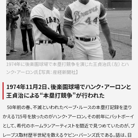
ロ
楽
オリ
西
1974年に後楽園球場で本塁打競争を演じた王貞治氏（左）とハ
ンク・アーロン氏【写真：産経新聞社】
1974年11月2日、後楽園球場でハンク・アーロンと
王貞治による“本塁打競争”が行われた
50年前の春、不滅といわれたベーブ・ルースの本塁打記録を塗り
かえる715号を放ったのがハンク・アーロン。その前年にバットボーイ
として、希代のホームランアーティストを間近で見つめていたのが、ブ
レーブス取材歴半世紀を数えるケビン・バーンズ氏である。話は、日