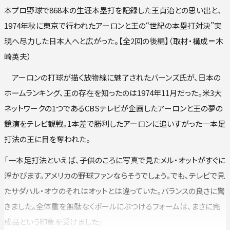
本プロ野球で868本の生涯本塁打を記録した王貞治との思い出と、
1974年秋に東京で行われたアーロンと王の“世紀の本塁打対決”実
現へ尽力した日本人へと広がった。【全2回の後編】（取材・構成＝木
崎英夫）
アーロンの打球が描く放物線に魅了されたバーンズ氏が、日本の
ホームランキング、王の存在を知ったのは1974年11月だった。米3大
ネットワークの1つであるCBSテレビが企画したアーロンと王の夢の
競演をテレビ観戦。1本差で勝利したアーロンに追いすがった一本足
打法の王に目を奪われた。
「一本足打法といえば、子供のころに写真で見たメル・オットがすぐに
浮かびます。アメリカの野球ファンならそうでしょう。でも、テレビで見
たサダハル・オウのそれはオットとは違っていた。バランスの良さに驚
きました。全体重を無駄なくボールにぶつけるフォームは、まさに完
成品という印象を受けました」