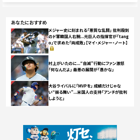
あなたにおすすめ
NEW
メジャー史に刻まれる「悪質な乱闘」 批判殺到
のド軍韓国人右腕...元巨人の指揮官が「tang
o」で求めた「両成敗」【マイ・メジャー・ノート】
NEW
村上がいたのに...“自滅”行動にファン激怒
「何なんだよ」 最悪の展開が「愚かな」
NEW
大谷ライバルに「MVPを」 成績だけじゃな
い“振る舞い”...米国人の支持「アンチが批判
しようと」