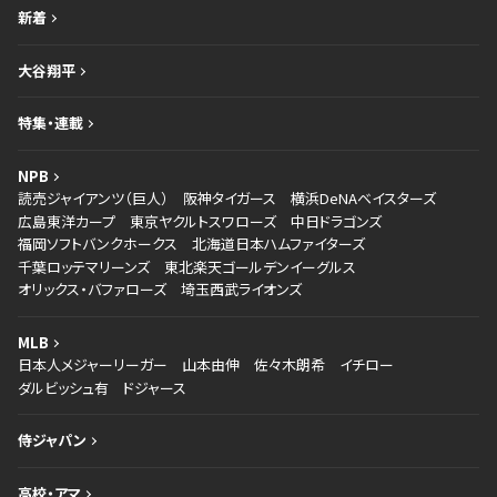
新着
大谷翔平
特集・連載
NPB
読売ジャイアンツ（巨人）
阪神タイガース
横浜DeNAベイスターズ
広島東洋カープ
東京ヤクルトスワローズ
中日ドラゴンズ
福岡ソフトバンクホークス
北海道日本ハムファイターズ
千葉ロッテマリーンズ
東北楽天ゴールデンイーグルス
オリックス・バファローズ
埼玉西武ライオンズ
MLB
日本人メジャーリーガー
山本由伸
佐々木朗希
イチロー
ダルビッシュ有
ドジャース
侍ジャパン
高校・アマ