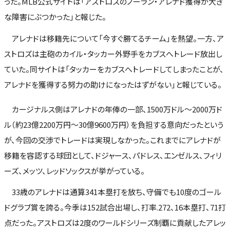
った。MLB公式サイトは「アストロズのノーラン・アレナド獲得が大き
な障害にぶつかった」と報じた。
アレナドは移籍先について「今すぐ勝てるチーム」を熱望。一方、ア
ストロズは主砲のカイル・タッカー外野手をカブスへトレード放出し
ていた。同サイトは「タッカーをカブスへトレードしてしまったことが、
アレナドを獲得する努力の助けになったはずがない」と報じている。
カージナルス側はアレナドの年俸の一部、1500万ドル～2000万ド
ル（約23億2200万円～30億9600万円）を負担する意向だったという
が、今回の交渉でトレードは実現しなかった。これまでにアレナドが
移籍を容認する球団として、ドジャース、パドレス、エンゼルス、フィリ
ーズ、メッツ、レッドソックスが挙がっている。
33歳のアレナドは通算341本塁打を放ち、守備でも10度のゴール
ドグラブ賞を誇る。今季は152試合出場し、打率.272、16本塁打、71打
点だった。アストロズは2度のワールドシリーズ制覇に貢献したアレッ