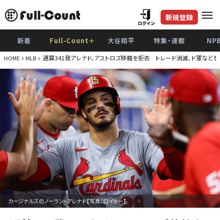
新規登録
新着
Full-Count＋
大谷翔平
特集・連載
NP
通算341発アレナド、アストロズ移籍を拒否 トレード消滅、ド軍など
HOME
MLB
カージナルスのノーラン・アレナド【写真：ロイター】