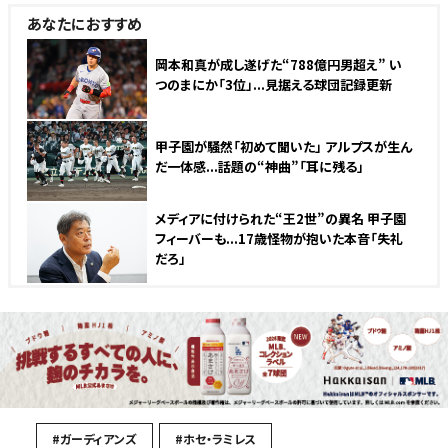
あなたにおすすめ
岡本和真が成し遂げた“788億円男超え” い
つのまにか「3位」...見据える球団記録更新
甲子園が騒然「初めて聞いた」 アルプスが生ん
だ一体感...話題の“神曲”「耳に残る」
メディアに付けられた“王2世”の異名 甲子園
フィーバーも...17歳怪物が抱いた本音「失礼
だろ」
#ガーディアンズ
#ホセ・ラミレス