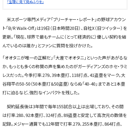
「生理に見て見ぬふりを」
米スポーツ専門メディア「ブリーチャー・レポート」の野球アカウン
ト「B/R Walk-Off」は19日（日本時間20日）、自社X（旧ツイッター）を
更新。「現在、球界で最もチームに（とって経済的に）優しい契約を結
んでいるのは誰か」とファンに質問を投げかけた。
「オオタニが唯一の正解だ」「大差でオオタニ」といった声があがるな
か、もっとも多くの称賛の声を集めたのがガーディアンズのホセ・ラミ
レスだった。今季打率.279、39本塁打、118打点、41盗塁をマーク。大
谷翔平の50-50（50本塁打＆50盗塁）ならぬ「40-40」まであと1本塁
打に迫るなど、強烈なインパクトを残した。
契約延長後は3年間で毎年155試合以上は出場しており、その間
は打率.280、92本塁打、324打点、89盗塁と安定して高次元の数値を
記録。メジャー通算でも12年間で打率.279、255本塁打、864打点、