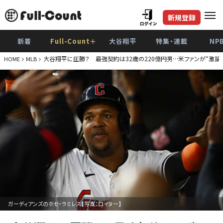
新規登録
新着
Full-Count＋
大谷翔平
特集・連載
NP
大谷翔平に圧勝？ 最強契約は32歳の220億円男…米ファンが“激論”
HOME
MLB
ガーディアンズのホセ・ラミレス【写真：ロイター】