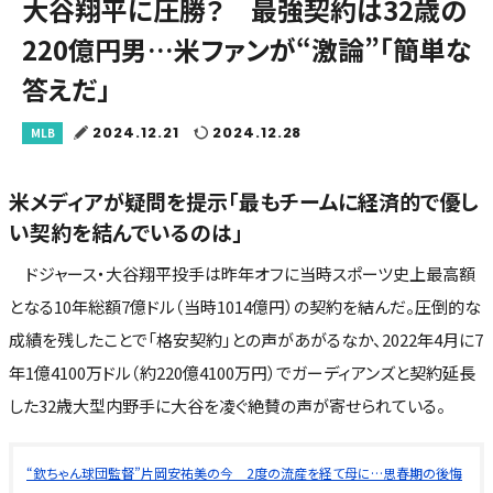
大谷翔平に圧勝？ 最強契約は32歳の
220億円男…米ファンが“激論”「簡単な
答えだ」
2024.12.21
2024.12.28
MLB
米メディアが疑問を提示「最もチームに経済的で優し
い契約を結んでいるのは」
ドジャース・大谷翔平投手は昨年オフに当時スポーツ史上最高額
となる10年総額7億ドル（当時1014億円）の契約を結んだ。圧倒的な
成績を残したことで「格安契約」との声があがるなか、2022年4月に7
年1億4100万ドル（約220億4100万円）でガーディアンズと契約延長
した32歳大型内野手に大谷を凌ぐ絶賛の声が寄せられている。
“欽ちゃん球団監督”片岡安祐美の今 2度の流産を経て母に…思春期の後悔