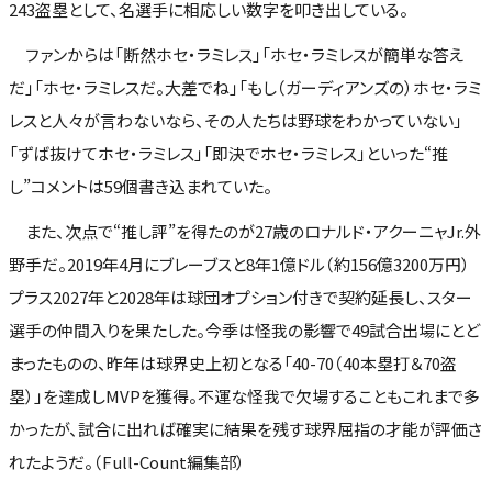
243盗塁として、名選手に相応しい数字を叩き出している。
ファンからは「断然ホセ・ラミレス」「ホセ・ラミレスが簡単な答え
だ」「ホセ・ラミレスだ。大差でね」「もし（ガーディアンズの）ホセ・ラミ
レスと人々が言わないなら、その人たちは野球をわかっていない」
「ずば抜けてホセ・ラミレス」「即決でホセ・ラミレス」といった“推
し”コメントは59個書き込まれていた。
また、次点で“推し評”を得たのが27歳のロナルド・アクーニャJr.外
野手だ。2019年4月にブレーブスと8年1億ドル（約156億3200万円）
プラス2027年と2028年は球団オプション付きで契約延長し、スター
選手の仲間入りを果たした。今季は怪我の影響で49試合出場にとど
まったものの、昨年は球界史上初となる「40-70（40本塁打＆70盗
塁）」を達成しMVPを獲得。不運な怪我で欠場することもこれまで多
かったが、試合に出れば確実に結果を残す球界屈指の才能が評価さ
れたようだ。（Full-Count編集部）