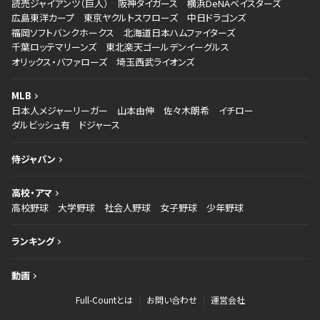
読売ジャイアンツ（巨人）
阪神タイガース
横浜DeNAベイスターズ
広島東洋カープ
東京ヤクルトスワローズ
中日ドラゴンズ
福岡ソフトバンクホークス
北海道日本ハムファイターズ
千葉ロッテマリーンズ
東北楽天ゴールデンイーグルス
オリックス・バファローズ
埼玉西武ライオンズ
MLB
日本人メジャーリーガー
山本由伸
佐々木朗希
イチロー
ダルビッシュ有
ドジャース
侍ジャパン
高校・アマ
高校野球
大学野球
社会人野球
女子野球
少年野球
ランキング
動画
Full-Countとは
お問い合わせ
運営会社