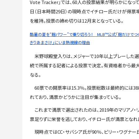
Vote Tracker」では、60人の投票結果が明らかになって
日（日本時間29日）の現時点でイチロー氏だけが得票率
を維持。投票の締め切りは12月末となっている。
酷暑の夏を“麹パワー”で乗り切ろう！ MLB™公式「麹だけでつ
きりあまさけ」にいま熱視線の理由
米野球殿堂入りは、メジャーで10年以上プレーした選
続で所属する記者による投票で決定。有資格者から最大
なる。
60票での開票率は15.3％。投票総数は最終的には3
れており、満票かどうかに注目が集まっている。
これまで満票で選出されたのは、2019年のマリアノ・リ
票足りずに栄誉を逃しており、イチロー氏が満票となれ
現時点ではCC・サバシア氏が90％、ビリー・ワグナー氏