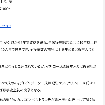
おり、28
100％
くったすっ
手が引退から5年で資格を得る。全米野球記者協会に10年以上連
10人まで投票でき、全投票数の75％以上を集めると殿堂入りと
88票となると見込まれているが、イチロー氏の殿堂入りは確実視さ
ベラ氏のみ。デレク・ジーター氏は1票、ケン・グリフィーJr.氏は3
ば野手史上初の快挙となる。
が88.3％、カルロス・ベルトラン氏が選出圏内に浮上して76.7％