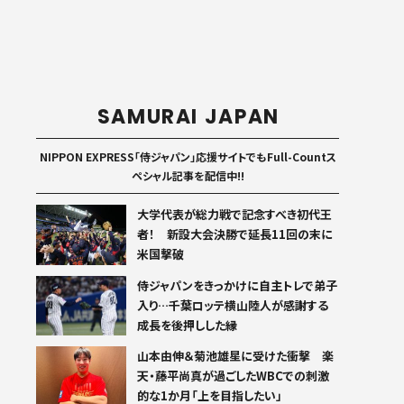
SAMURAI JAPAN
NIPPON EXPRESS「侍ジャパン」応援サイトでもFull-Countス
ペシャル記事を配信中!!
大学代表が総力戦で記念すべき初代王
者！ 新設大会決勝で延長11回の末に
米国撃破
侍ジャパンをきっかけに自主トレで弟子
入り…千葉ロッテ横山陸人が感謝する
成長を後押しした縁
山本由伸＆菊池雄星に受けた衝撃 楽
天・藤平尚真が過ごしたWBCでの刺激
的な1か月「上を目指したい」