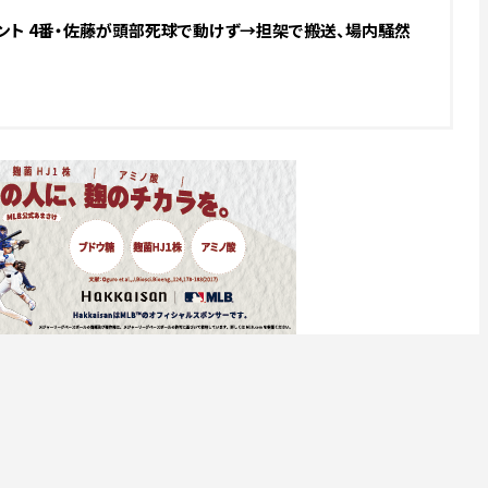
ント 4番・佐藤が頭部死球で動けず→担架で搬送、場内騒然