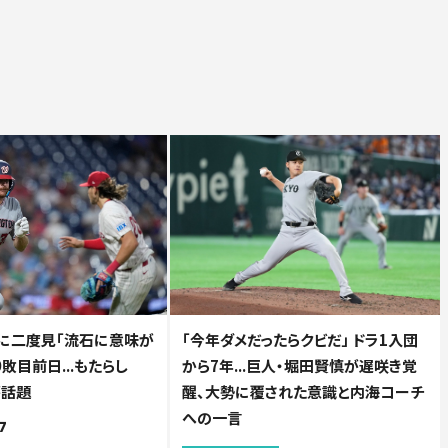
に二度見「流石に意味が
「今年ダメだったらクビだ」 ドラ1入団
9敗目前日...もたらし
から7年...巨人・堀田賢慎が遅咲き覚
が話題
醒、大勢に覆された意識と内海コーチ
への一言
7