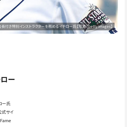
長付き特別インストラクターを務めるイチロー氏【写真：Getty Images】
チロー
ロー氏
公式サイ
Fame