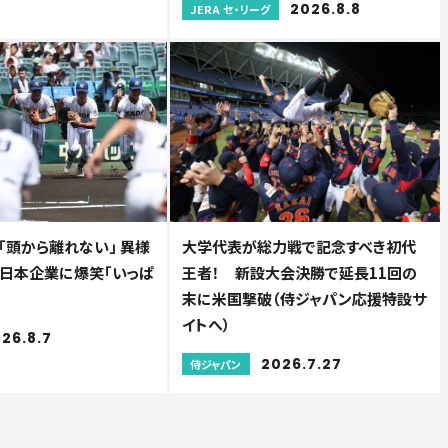
2026.8.8
JERA セ・リーグ
「頭から離れない」 異様
大学代表が総力戦で記念すべき初代
..日本企業に爆笑「いっぱ
王者！ 新設大会決勝で延長11回の
末に米国撃破（侍ジャパン応援特設サ
イトへ）
26.8.7
2026.7.27
侍ジャパン