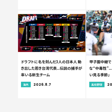
ドラフトに名を刻んだ3人の日本人 動
甲子園中継で
き出した若き台湾代表...伝説の捕手が
な“中毒性”.
率いる新生チーム
い見る季節」
2026.8.7
20
海外
高校野球