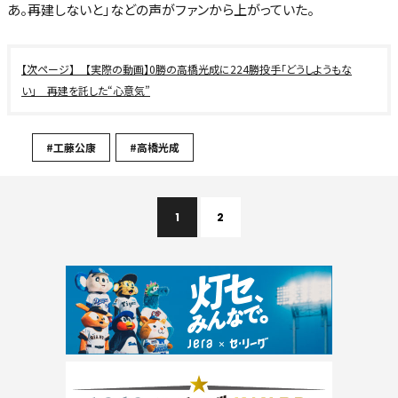
あ。再建しないと」などの声がファンから上がっていた。
【実際の動画】0勝の高橋光成に224勝投手「どうしようもな
い」 再建を託した“心意気”
#工藤公康
#高橋光成
1
2