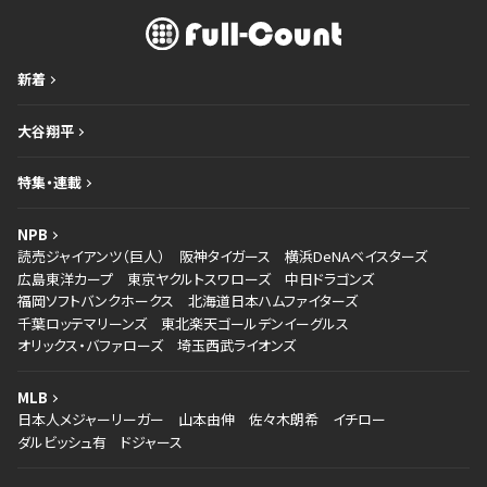
新着
大谷翔平
特集・連載
NPB
読売ジャイアンツ（巨人）
阪神タイガース
横浜DeNAベイスターズ
広島東洋カープ
東京ヤクルトスワローズ
中日ドラゴンズ
福岡ソフトバンクホークス
北海道日本ハムファイターズ
千葉ロッテマリーンズ
東北楽天ゴールデンイーグルス
オリックス・バファローズ
埼玉西武ライオンズ
MLB
日本人メジャーリーガー
山本由伸
佐々木朗希
イチロー
ダルビッシュ有
ドジャース