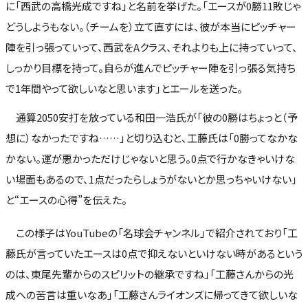
に「西武の高橋光成ですね」と名前を挙げた。「エースが0勝11敗じゃ
どうしようもない。（チームを）立て直すには、彼が本当にピッチャー
陣を引っ張っていって、西武をAクラス、それよりも上に持っていって、
しっかり目標を持って。自らが進んでピッチャー陣を引っ張る気持ち
で1年間やって欲しいなと思います」とエールを送った。
通算2050安打を放っている和田一浩氏が「彼の0勝はちょっと（予
想に）なかったですね……」と切り込むと、工藤氏は「0勝ってなかな
かない。運が悪かっただけじゃないと思う。0点で行かなきゃいけな
い場面もあるので、1点だったらしょうがないとか思っちゃいけない」
と“エースの心得”を伝えた。
この様子はYouTubeの「名球会チャンネル」で紹介されており「工
藤氏が言っていたエースは0点で抑えないといけない時があるという
のは、東尾先輩からのスピリットの継承ですね」「工藤さんからの光
成への苦言は重いなあ」「工藤さんライオンズに帰ってきて欲しいな