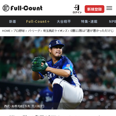
新規登録
新着
Full-Count＋
大谷翔平
特集・連載
NP
0勝11敗は「運が悪かっただけじ
HOME
プロ野球
パ・リーグ
埼玉西武ライオンズ
西武・高橋光成【写真：荒川祐史】