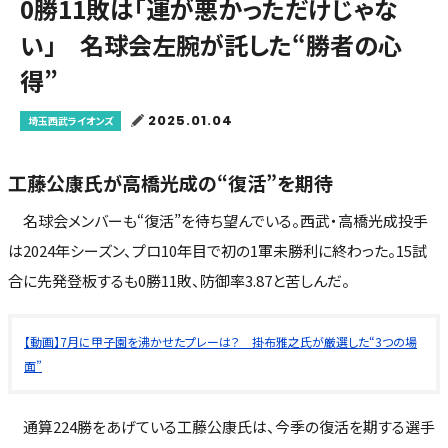
0勝11敗は「運が悪かっただけじゃな
い」 名球会左腕が託した“勝者の心
得”
2025.01.04
埼玉西武ライオンズ
工藤公康氏が高橋光成の“復活”を期待
名球会メンバーも“復活”を待ち望んでいる。西武・高橋光成投手
は2024年シーズン、プロ10年目で初の1軍未勝利に終わった。15試
合に先発登板するも0勝11敗、防御率3.87と苦しんだ。
【動画】7月に甲子園を沸かせたプレーは？ 掛布雅之氏が厳選した“3つの場
面”
通算224勝をあげている工藤公康氏は、今季の復活を期する選手