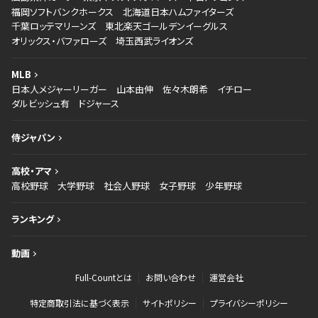
福岡ソフトバンクホークス
北海道日本ハムファイターズ
千葉ロッテマリーンズ
東北楽天ゴールデンイーグルス
オリックス・バファローズ
埼玉西武ライオンズ
MLB
日本人メジャーリーガー
山本由伸
佐々木朗希
イチロー
ダルビッシュ有
ドジャース
侍ジャパン
高校・アマ
高校野球
大学野球
社会人野球
女子野球
少年野球
ランキング
動画
Full-Countとは
お問い合わせ
運営会社
特定商取引法に基づく表示
サイトポリシー
プライバシーポリシー