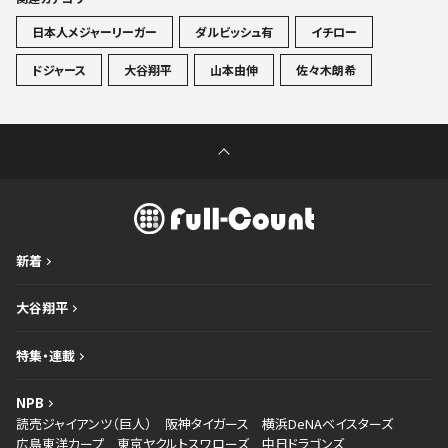
日本人メジャーリーガー
ダルビッシュ有
イチロー
ドジャース
大谷翔平
山本由伸
佐々木朗希
新着
大谷翔平
特集・連載
NPB
読売ジャイアンツ（巨人）
阪神タイガース
横浜DeNAベイスターズ
広島東洋カープ
東京ヤクルトスワローズ
中日ドラゴンズ