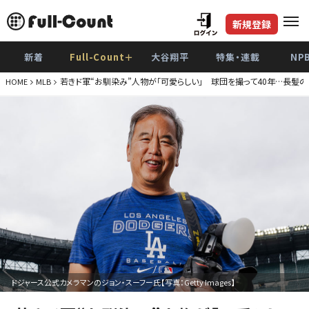
新規登録
新着
Full-Count＋
大谷翔平
特集・連載
NP
若きド軍“お馴染み”人物が「可愛らしい」 球団を撮って40年…長髪の
HOME
MLB
ドジャース公式カメラマンのジョン・スーフー氏【写真：Getty Images】