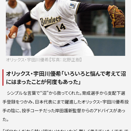
ロ
楽
オリ
西
オリックス・宇田川優希【写真：北野正樹】
オリックス・宇田川優希「いろいろと悩んで考えて沼
にはまったことが何度もあった」
シンプルな言葉で“沼”から救ってくれた。育成選手から支配下選
手登録をつかみ、日本代表にまで躍進したオリックス・宇田川優希投
手の陰に、投手コーチだった岸田護新監督からのアドバイスがあっ
た。