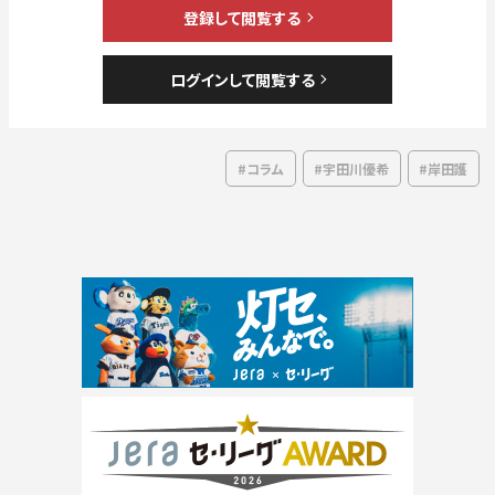
#コラム
#宇田川優希
#岸田護