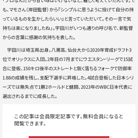
「プロなんだから甘い球はいけないなど、難しく考えていたんです。で
も、マモさん（岸田監督）から『シンプルに思うように投げて自分の持
っているものを生かしたらいい』と言っていただいて。その一言で気
持ちは楽になりましたね」。宇田川がいつも通りの呼び名で、新監督
からの言葉に感謝の気持ちを表した。
宇田川は埼玉県出身。八潮高、仙台大から2020年育成ドラフト3
位でオリックスに入団。2年目の7月までにウエスタン・リーグで15試
合に登板、150キロ後半のストレートと鋭く落ちるフォークで防御率
1.88の成績を残し、支配下選手に昇格した。4試合登板した日本シリ
ーズでは無失点で1勝2ホールドと健闘、2023年のWBC日本代表に
選出されるまでに成長した。