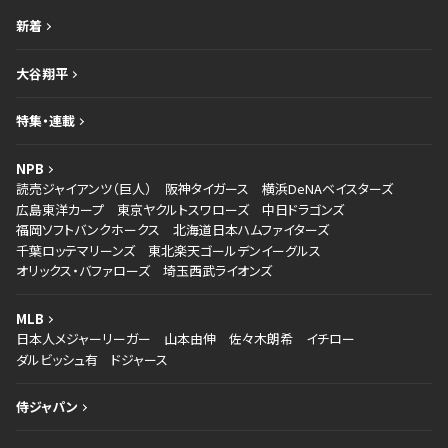
新着
大谷翔平
特集・連載
NPB
読売ジャイアンツ（巨人）
阪神タイガース
横浜DeNAベイスターズ
広島東洋カープ
東京ヤクルトスワローズ
中日ドラゴンズ
福岡ソフトバンクホークス
北海道日本ハムファイターズ
千葉ロッテマリーンズ
東北楽天ゴールデンイーグルス
オリックス・バファローズ
埼玉西武ライオンズ
MLB
日本人メジャーリーガー
山本由伸
佐々木朗希
イチロー
ダルビッシュ有
ドジャース
侍ジャパン