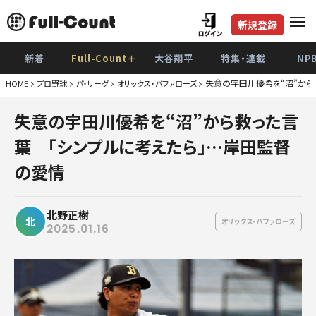
新規登録
新着
Full-Count＋
大谷翔平
特集・連載
NP
失意の宇田川優希を“沼”から
HOME
プロ野球
パ・リーグ
オリックス・バファローズ
巨
失意の宇田川優希を“沼”から救った言
阪
葉 「シンプルに考えたら」…岸田監督
De
の愛情
広
北野正樹
ヤク
北
オリックス・バファローズ
2025.01.16
中
ソフト
日本