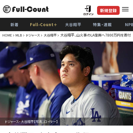
新規登録
新着
Full-Count＋
大谷翔平
特集・連載
NP
大谷翔平、山火事のLA復興へ7800万円を寄付 
HOME
MLB
ドジャース
大谷翔平
ドジャース・大谷翔平【写真：ロイター】