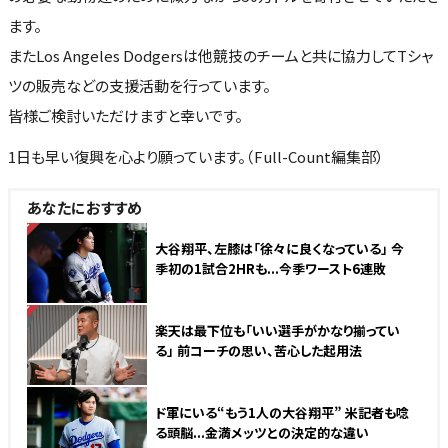
ます。
またLos Angeles Dodgersは他競技のチームと共に協力してTシャ
ツの販売などの支援活動を行っています。
皆様ご検討いただけますと幸いです。
1日も早い復興を心より願っています。（Full-Count編集部）
あなたにおすすめ
NEW
大谷翔平、左膝は「徐々に良くなっている」 今
季初の1試合2HRも...今季ワースト6連敗
NEW
楽天は最下位も「いい選手がかなり揃ってい
る」 前コーチの思い、苦心した起用法
ド軍にいる“もう1人の大谷翔平” 米記者も唸
る頭脳...金満メッツとの決定的な違い