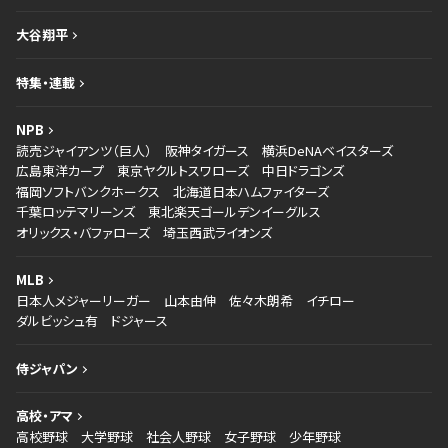
大谷翔平
特集・連載
NPB
読売ジャイアンツ（巨人）
阪神タイガース
横浜DeNAベイスターズ
広島東洋カープ
東京ヤクルトスワローズ
中日ドラゴンズ
福岡ソフトバンクホークス
北海道日本ハムファイターズ
千葉ロッテマリーンズ
東北楽天ゴールデンイーグルス
オリックス・バファローズ
埼玉西武ライオンズ
MLB
日本人メジャーリーガー
山本由伸
佐々木朗希
イチロー
ダルビッシュ有
ドジャース
侍ジャパン
高校・アマ
高校野球
大学野球
社会人野球
女子野球
少年野球