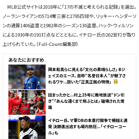
MLB公式サイトは2018年に「17の不滅と考えられる記録」を選出。
ノーラン・ライアンの5714奪三振と2795四球や、リッキー・ヘンダーソ
ンの通算1406盗塁と1982年のシーズン130盗塁、ハック・ウィルソン
による1930年の191打点などとともに、イチロー氏の262安打が取り
上げられていた。（Full-Count編集部）
あなたにおすすめ
岡本和真らに見える「文化の素晴らしさ」 Bジ
ェイズのエース、自称“名誉日本人”が魅了さ
れるワケ...説いた「正真正銘の特徴」
詰まったかと...村上25号に敵地放送“ドン引
き”「あんな遠くまで飛ぶとは」 破壊された常
識
イチロー氏、マ軍OBの本塁打競争で柵越え連
発 決勝進出逃すも場内熱狂...「イチローコー
ル」も