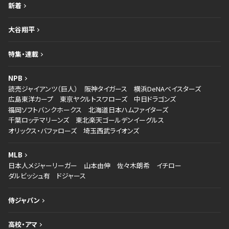
新着
大谷翔平
特集・連載
NPB
読売ジャイアンツ（巨人）
阪神タイガース
横浜DeNAベイスターズ
広島東洋カープ
東京ヤクルトスワローズ
中日ドラゴンズ
福岡ソフトバンクホークス
北海道日本ハムファイターズ
千葉ロッテマリーンズ
東北楽天ゴールデンイーグルス
オリックス・バファローズ
埼玉西武ライオンズ
MLB
日本人メジャーリーガー
山本由伸
佐々木朗希
イチロー
ダルビッシュ有
ドジャース
侍ジャパン
高校・アマ