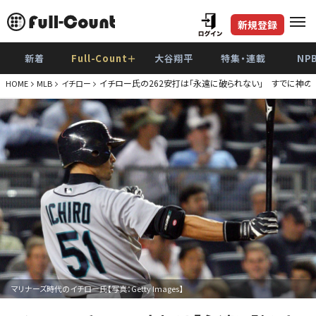
新規登録
新着
Full-Count＋
大谷翔平
特集・連載
NP
イチロー氏の262安打は「永遠に破られない」 すでに神
HOME
MLB
イチロー
マリナーズ時代のイチロー氏【写真：Getty Images】