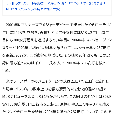
【PR】トップアスリートも愛飲！ 八海山の『麹だけでつくったすっきりあまさけ
MLB™コレクションラベル』の詳細はこちら
2001年にマリナーズでメジャーデビューを果たしたイチロー氏は1
年目に242安打を放ち、首位打者と最多安打に輝いた。2年目と3年
目にも200安打超えを達成すると、4年目の2004年には、ジョージ・シ
スラーが1920年に記録し、84年間破られていなかった年間257安打
を更新。262安打まで数字を伸ばした。その後の20年間でも、この記
録に最も迫ったのはイチロー氏本人で、2007年に238安打を放って
いる。
米ヤフースポーツのジェイク・ミンツ氏は21日（同22日）に公開し
た記事で「スズキの数字上の功績も驚異的だ。比較的遅い27歳で
MLBデビューを果たしたにもかかわらず、この細身の外野手は3089
安打、509盗塁、1420得点を記録し、通算打率.311でキャリアを終え
た」と、イチロー氏を絶賛。2004年に放った262安打について「この記