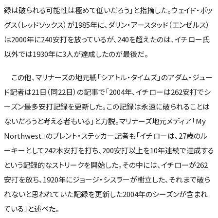
録は破られる可能性は極めて低いだろう」と指摘した。ウェイド・ボッ
グス（レッドソックス）が1985年に、ダリン・アースタッド（エンゼルス）
は2000年に240安打を放っているが、240を超えたのは、イチロー氏
以外では1930年に3人が達成したのが最後だ。
この他、マリナーズの地元紙「シアトル・タイムズ」のアダム・ジュー
ド記者は21日（同22日）の記事で「2004年、イチローは262安打でシ
ーズン最多安打記録を更新した。この記録は永遠に破られることは
ないだろうと考える者もいる」と力説。マリナーズ地元メディア「My
Northwest」のブレント・ステッカー記者も「イチローは、27歳のル
ーキーとして242本安打を打ち、200安打以上を10年連続で達成する
という記録的なストリークを開始した。その中には、イチローが262
安打を放ち、1920年にジョージ・シスラーが樹立した、それまで破ら
れないと思われていた記録を更新した2004年のシーズンが含まれ
ている」と述べた。