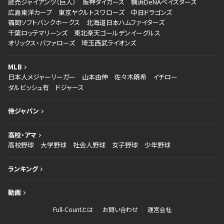
読売ジャイアンツ（巨人）
阪神タイガース
横浜DeNAベイスターズ
広島東洋カープ
東京ヤクルトスワローズ
中日ドラゴンズ
福岡ソフトバンクホークス
北海道日本ハムファイターズ
千葉ロッテマリーンズ
東北楽天ゴールデンイーグルス
オリックス・バファローズ
埼玉西武ライオンズ
MLB
日本人メジャーリーガー
山本由伸
佐々木朗希
イチロー
ダルビッシュ有
ドジャース
侍ジャパン
高校・アマ
高校野球
大学野球
社会人野球
女子野球
少年野球
ランキング
動画
Full-Countとは
お問い合わせ
運営会社