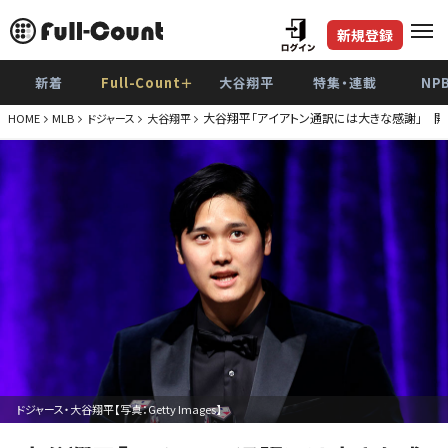
新規登録
新着
Full-Count＋
大谷翔平
特集・連載
NP
大谷翔平「アイアトン通訳には大きな感謝」 
HOME
MLB
ドジャース
大谷翔平
ドジャース・大谷翔平【写真：Getty Images】