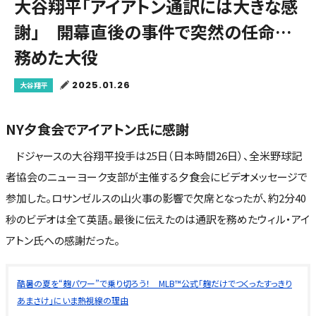
大谷翔平「アイアトン通訳には大きな感
謝」 開幕直後の事件で突然の任命…
務めた大役
2025.01.26
大谷翔平
NY夕食会でアイアトン氏に感謝
ドジャースの大谷翔平投手は25日（日本時間26日）、全米野球記
者協会のニューヨーク支部が主催する夕食会にビデオメッセージで
参加した。ロサンゼルスの山火事の影響で欠席となったが、約2分40
秒のビデオは全て英語。最後に伝えたのは通訳を務めたウィル・アイ
アトン氏への感謝だった。
酷暑の夏を“麹パワー”で乗り切ろう！ MLB™公式「麹だけでつくったすっきり
あまさけ」にいま熱視線の理由