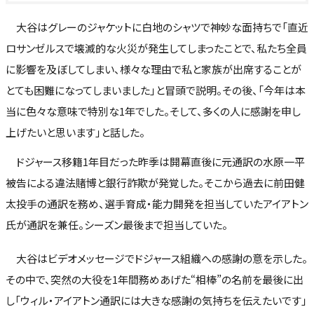
大谷はグレーのジャケットに白地のシャツで神妙な面持ちで「直近
ロサンゼルスで壊滅的な火災が発生してしまったことで、私たち全員
に影響を及ぼしてしまい、様々な理由で私と家族が出席することが
とても困難になってしまいました」と冒頭で説明。その後、「今年は本
当に色々な意味で特別な1年でした。そして、多くの人に感謝を申し
上げたいと思います」と話した。
ドジャース移籍1年目だった昨季は開幕直後に元通訳の水原一平
被告による違法賭博と銀行詐欺が発覚した。そこから過去に前田健
太投手の通訳を務め、選手育成・能力開発を担当していたアイアトン
氏が通訳を兼任。シーズン最後まで担当していた。
大谷はビデオメッセージでドジャース組織への感謝の意を示した。
その中で、突然の大役を1年間務めあげた“相棒”の名前を最後に出
し「ウィル・アイアトン通訳には大きな感謝の気持ちを伝えたいです」