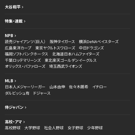
大谷翔平
特集・連載
NPB
読売ジャイアンツ（巨人）
阪神タイガース
横浜DeNAベイスターズ
広島東洋カープ
東京ヤクルトスワローズ
中日ドラゴンズ
福岡ソフトバンクホークス
北海道日本ハムファイターズ
千葉ロッテマリーンズ
東北楽天ゴールデンイーグルス
オリックス・バファローズ
埼玉西武ライオンズ
MLB
日本人メジャーリーガー
山本由伸
佐々木朗希
イチロー
ダルビッシュ有
ドジャース
侍ジャパン
高校・アマ
高校野球
大学野球
社会人野球
女子野球
少年野球