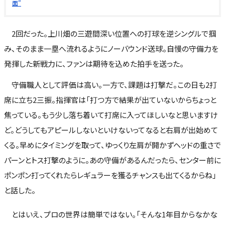
面”
2回だった。上川畑の三遊間深い位置への打球を逆シングルで掴
み、そのまま一塁へ流れるようにノーバウンド送球。自慢の守備力を
発揮した新戦力に、ファンは期待を込めた拍手を送った。
守備職人として評価は高い。一方で、課題は打撃だ。この日も2打
席に立ち2三振。指揮官は「打つ方で結果が出ていないからちょっと
焦っている。もう少し落ち着いて打席に入ってほしいなと思いますけ
ど。どうしてもアピールしないといけないってなると右肩が出始めて
くる。早めにタイミングを取って、ゆっくり左肩が開かずヘッドの重さで
パーンとトス打撃のように。あの守備があるんだったら、センター前に
ポンポン打ってくれたらレギュラーを獲るチャンスも出てくるからね」
と話した。
とはいえ、プロの世界は簡単ではない。「そんな1年目からなかな