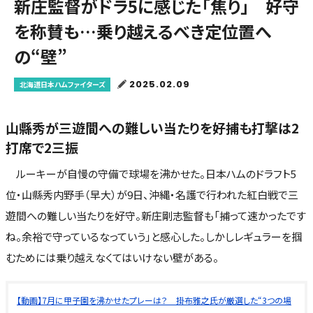
新庄監督がドラ5に感じた「焦り」 好守
を称賛も…乗り越えるべき定位置へ
の“壁”
2025.02.09
北海道日本ハムファイターズ
山縣秀が三遊間への難しい当たりを好捕も打撃は2
打席で2三振
ルーキーが自慢の守備で球場を沸かせた。日本ハムのドラフト5
位・山縣秀内野手（早大）が9日、沖縄・名護で行われた紅白戦で三
遊間への難しい当たりを好守。新庄剛志監督も「捕って速かったです
ね。余裕で守っているなっていう」と感心した。しかしレギュラーを掴
むためには乗り越えなくてはいけない壁がある。
【動画】7月に甲子園を沸かせたプレーは？ 掛布雅之氏が厳選した“3つの場