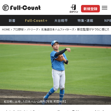
新規登録
新着
Full-Count＋
大谷翔平
特集・連載
NP
新庄監督がドラ5に感じた
HOME
プロ野球
パ・リーグ
北海道日本ハムファイターズ
紅白戦に出場した日本ハム・山縣秀【写真：町田利衣】