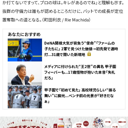
か打てないですって、プロの球は。キレがあるのでね」と理解も示す。
抜群の守備力は誰もが認めるところだけに、バットでの成長が定位
置奪取への道となる。（町田利衣 / Rie Machida）
あなたにおすすめ
DeNA関根大気が背負う“使命”「ファームの
子たちに」 2軍で見つけた価値→初先発で適時
打...31歳で開いた新境地
メディアに付けられた“王2世”の異名 甲子園
フィーバーも...17歳怪物が抱いた本音「失礼
だろ」
甲子園で「初めて見た」 高校球児らしい“振る
舞い”に脚光...ベンチ前の光景が「好きだな
ぁ」