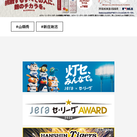
#山縣秀
#新庄剛志