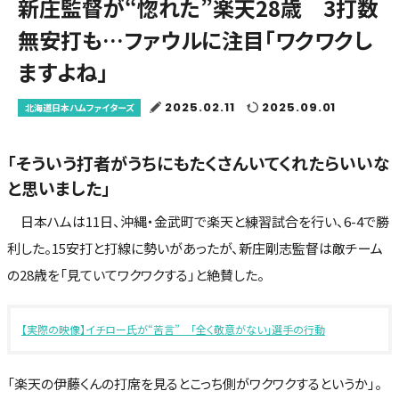
新庄監督が“惚れた”楽天28歳 3打数
無安打も…ファウルに注目「ワクワクし
ますよね」
2025.02.11
2025.09.01
北海道日本ハムファイターズ
「そういう打者がうちにもたくさんいてくれたらいいな
と思いました」
日本ハムは11日、沖縄・金武町で楽天と練習試合を行い、6-4で勝
利した。15安打と打線に勢いがあったが、新庄剛志監督は敵チーム
の28歳を「見ていてワクワクする」と絶賛した。
【実際の映像】イチロー氏が“苦言” 「全く敬意がない」選手の行動
「楽天の伊藤くんの打席を見るとこっち側がワクワクするというか」。