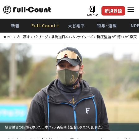
新規登録
新着
Full-Count＋
大谷翔平
特集・連載
NP
新庄監督が“惚れた”楽天
HOME
プロ野球
パ・リーグ
北海道日本ハムファイターズ
練習試合の指揮を執った日本ハム・新庄剛志監督【写真：町田利衣】