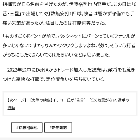
指揮官が自ら名前を挙げたのが、伊藤裕季也内野手だ。この日は「6
番・三塁」で出場して3打数無安打1四球。快音は響かず守備でも手
痛い失策があったが、注目したのは打席内容だった。
「ものすごくポイントが前で、バックネットにパーンっていくファウルが
多いじゃないですか。なんかワクワクしますよね、彼は。そういう打者
がうちにもたくさんいてくれたらいいなとは思いました」
2022年途中にDeNAからトレード加入した28歳は。敵将をも惹き
つけた豪快な打撃で、定位置争いを勝ち抜いていく。
【実際の映像】イチロー氏が“苦言” 「全く敬意がない」選手の
行動
#伊藤裕季也
#新庄剛志