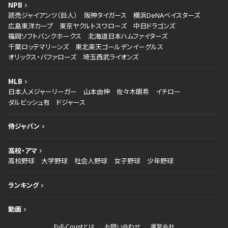
NPB
読売ジャイアンツ（巨人）
阪神タイガース
横浜DeNAベイスターズ
広島東洋カープ
東京ヤクルトスワローズ
中日ドラゴンズ
福岡ソフトバンクホークス
北海道日本ハムファイターズ
千葉ロッテマリーンズ
東北楽天ゴールデンイーグルス
オリックス・バファローズ
埼玉西武ライオンズ
MLB
日本人メジャーリーガー
山本由伸
佐々木朗希
イチロー
ダルビッシュ有
ドジャース
侍ジャパン
高校・アマ
高校野球
大学野球
社会人野球
女子野球
少年野球
ランキング
動画
Full-Countとは
お問い合わせ
運営会社