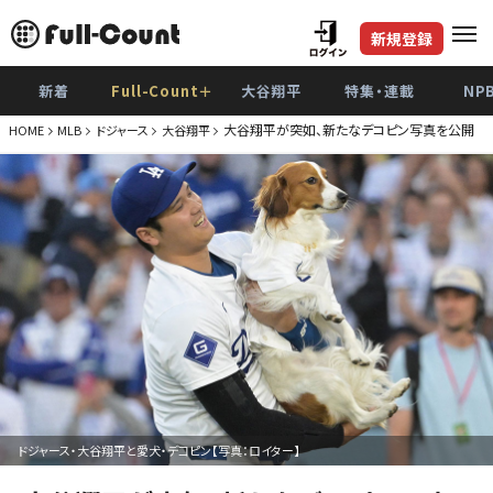
新規登録
新着
Full-Count＋
大谷翔平
特集・連載
NP
大谷翔平が突如、新たなデコピン写真を公開 
HOME
MLB
ドジャース
大谷翔平
ドジャース・大谷翔平と愛犬・デコピン【写真：ロイター】