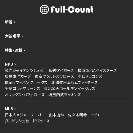
新着
大谷翔平
特集・連載
NPB
読売ジャイアンツ（巨人）
阪神タイガース
横浜DeNAベイスターズ
広島東洋カープ
東京ヤクルトスワローズ
中日ドラゴンズ
福岡ソフトバンクホークス
北海道日本ハムファイターズ
千葉ロッテマリーンズ
東北楽天ゴールデンイーグルス
オリックス・バファローズ
埼玉西武ライオンズ
MLB
日本人メジャーリーガー
山本由伸
佐々木朗希
イチロー
ダルビッシュ有
ドジャース