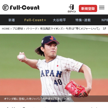
新規登録
新着
Full-Count＋
大谷翔平
特集・連載
NP
今井は「早くメジャーいって」 3月
HOME
プロ野球
パ・リーグ
埼玉西武ライオンズ
オランダ戦に登板した侍ジャパン・今井達也【写真：小林靖】