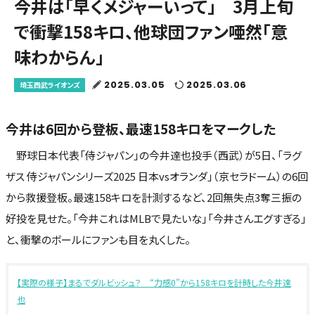
今井は「早くメジャーいって」 3月上旬
で衝撃158キロ、他球団ファン唖然「意
味わからん」
2025.03.05
2025.03.06
埼玉西武ライオンズ
今井は6回から登板、最速158キロをマークした
野球日本代表「侍ジャパン」の今井達也投手（西武）が5日、「ラグ
ザス 侍ジャパンシリーズ2025 日本vsオランダ」（京セラドーム）の6回
から救援登板。最速158キロを計測するなど、2回無失点3奪三振の
好投を見せた。「今井これはMLBで見たいな」「今井さんエグすぎる」
と、衝撃のボールにファンも目を丸くした。
【実際の様子】まるでダルビッシュ？ “力感0”から158キロを計時した今井達
也