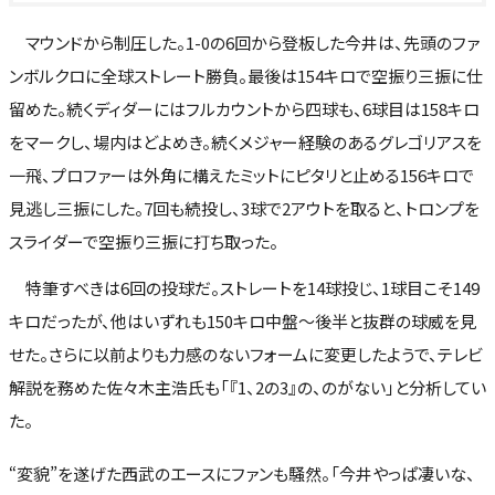
マウンドから制圧した。1-0の6回から登板した今井は、先頭のファ
ンボルクロに全球ストレート勝負。最後は154キロで空振り三振に仕
留めた。続くディダーにはフルカウントから四球も、6球目は158キロ
をマークし、場内はどよめき。続くメジャー経験のあるグレゴリアスを
一飛、プロファーは外角に構えたミットにピタリと止める156キロで
見逃し三振にした。7回も続投し、3球で2アウトを取ると、トロンプを
スライダーで空振り三振に打ち取った。
特筆すべきは6回の投球だ。ストレートを14球投じ、1球目こそ149
キロだったが、他はいずれも150キロ中盤～後半と抜群の球威を見
せた。さらに以前よりも力感のないフォームに変更したようで、テレビ
解説を務めた佐々木主浩氏も「『1、2の3』の、のがない」と分析してい
た。
“変貌”を遂げた西武のエースにファンも騒然。「今井やっぱ凄いな、