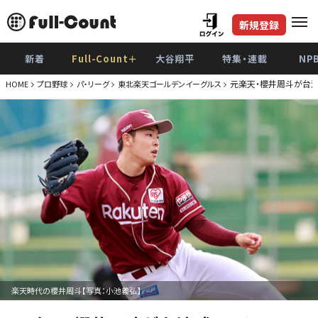
新規登録
新着
Full-Count＋
大谷翔平
特集・連載
NP
元楽天・櫻井周斗が台湾
HOME
プロ野球
パ・リーグ
東北楽天ゴールデンイーグルス
楽天時代の櫻井周斗【写真：小池義弘】