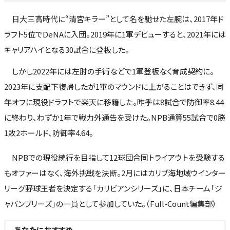
日大三高時代に“清宮キラー”として名を馳せた左腕は、2017年ド
ラフト5位でDeNAに入団。2019年に1軍デビューすると、2021年には
キャリアハイとなる30試合に登板した。
しかし2022年には左肘の手術などで1軍登板なく育成契約に。
2023年に支配下復帰したが1軍のマウンドに上がることはできず、同
年オフに現役ドラフトで楽天に移籍した。昨季は8試合で防御率8.44
に終わり、わずか1年で戦力外通告を受けた。NPB通算55試合で0勝
1敗2ホールド、防御率4.64。
NPBでの現役続行を目指して12球団合同トライアウトを受験する
もオファーはなく、海外挑戦を決断。2月にはカリブ海地域ウインター
リーグ野球王者を決定する「カリビアンシリーズ」に、日本チーム「ジ
ャパンブリーズ」の一員として参加していた。（Full-Count編集部）
あなたにおすすめ