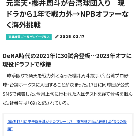
元楽天・櫻井周斗が台湾球団入り 現
ドラから1年で戦力外→NPBオファーな
く海外挑戦
2025.03.17
東北楽天ゴールデンイーグルス
DeNA時代の2021年に30試合登板…2023年オフに
現役ドラフトで移籍
昨季限りで楽天を戦力外となった櫻井周斗投手が、台湾プロ野
球・台鋼ホークスに入団することが決まった。17日に同球団が公式
SNSで発表した。今月上旬に行われた入団テストを経て合格を掴ん
だ。背番号は「69」と記されている。
【動画】7月に甲子園を沸かせたプレーは？ 掛布雅之氏が厳選した“3つの場
面”