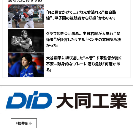
NEW
「Nと見せかけて...」 地元愛溢れる“独自路
線”、甲子園の視聴者から好感「かわいい」
グラブ叩きつけ激昂...中日右腕が大暴れ “関
係者”が証言したリアル「ベンチの雰囲気も凄
かった」
大谷翔平に繰り返した“本音” ド軍監督が抱く
不安...献身的なプレーに潜む危険「何度かあ
る」
#櫻井周斗