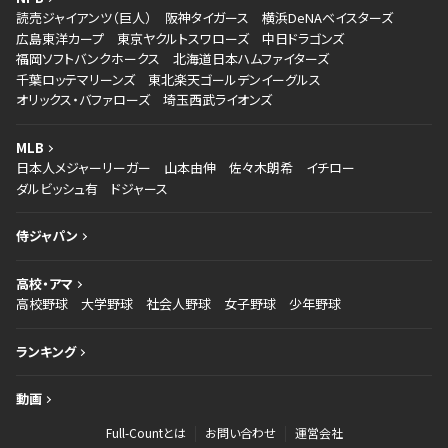
読売ジャイアンツ（巨人）
阪神タイガース
横浜DeNAベイスターズ
広島東洋カープ
東京ヤクルトスワローズ
中日ドラゴンズ
福岡ソフトバンクホークス
北海道日本ハムファイターズ
千葉ロッテマリーンズ
東北楽天ゴールデンイーグルス
オリックス・バファローズ
埼玉西武ライオンズ
MLB
日本人メジャーリーガー
山本由伸
佐々木朗希
イチロー
ダルビッシュ有
ドジャース
侍ジャパン
高校・アマ
高校野球
大学野球
社会人野球
女子野球
少年野球
ランキング
動画
Full-Countとは
お問い合わせ
運営会社