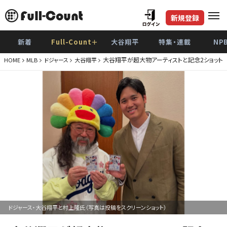
新規登録
新着
Full-Count＋
大谷翔平
特集・連載
NP
大谷翔平が超大物アーティストと記念2ショット
HOME
MLB
ドジャース
大谷翔平
ドジャース・大谷翔平と村上隆氏（写真は投稿をスクリーンショット）