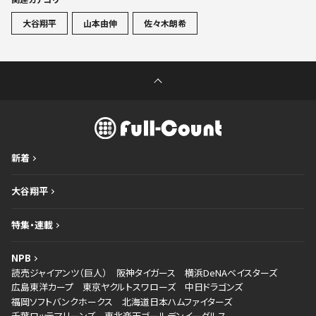
大谷翔平
山本由伸
佐々木朗希
新着
大谷翔平
特集・連載
NPB
読売ジャイアンツ（巨人）
阪神タイガース
横浜DeNAベイスターズ
広島東洋カープ
東京ヤクルトスワローズ
中日ドラゴンズ
福岡ソフトバンクホークス
北海道日本ハムファイターズ
千葉ロッテマリーンズ
東北楽天ゴールデンイーグルス