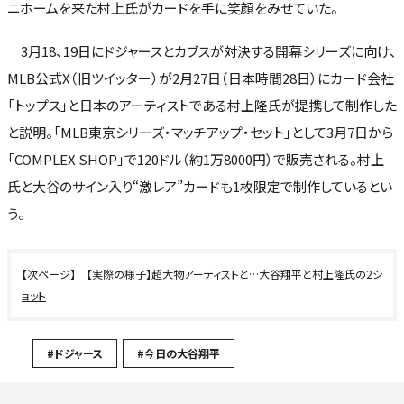
ニホームを来た村上氏がカードを手に笑顔をみせていた。
3月18、19日にドジャースとカブスが対決する開幕シリーズに向け、
MLB公式X（旧ツイッター）が2月27日（日本時間28日）にカード会社
「トップス」と日本のアーティストである村上隆氏が提携して制作した
と説明。「MLB東京シリーズ・マッチアップ・セット」として3月7日から
「COMPLEX SHOP」で120ドル（約1万8000円）で販売される。村上
氏と大谷のサイン入り“激レア”カードも1枚限定で制作しているとい
う。
【実際の様子】超大物アーティストと…大谷翔平と村上隆氏の2シ
ョット
#ドジャース
#今日の大谷翔平