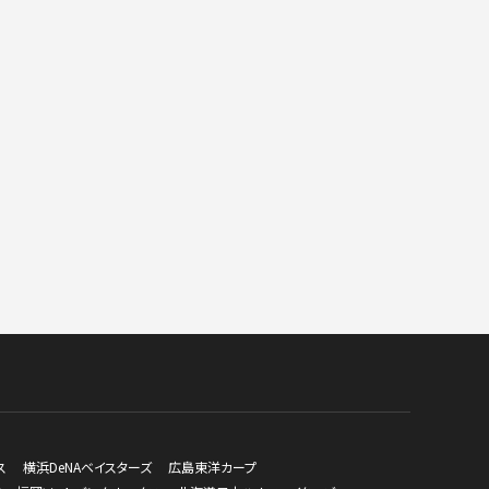
ス
横浜DeNAベイスターズ
広島東洋カープ