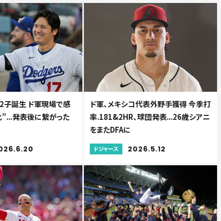
2子誕生 ド軍現場で感
ド軍、メキシコ代表外野手獲得 今季打
”...発表後に繋がった
率.181&2HR、球団発表...26歳シアニ
をまたDFAに
026.6.20
2026.5.12
ドジャース