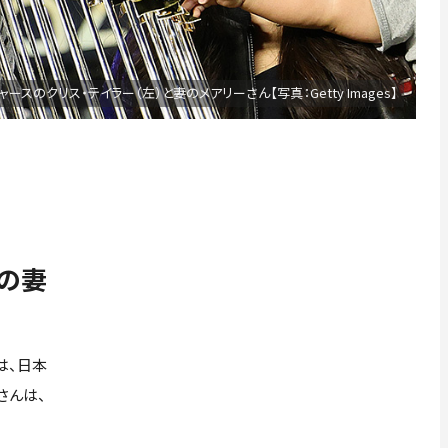
ャースのクリス・テイラー（左）と妻のメアリーさん【写真：Getty Images】
ーの妻
は、日本
さんは、