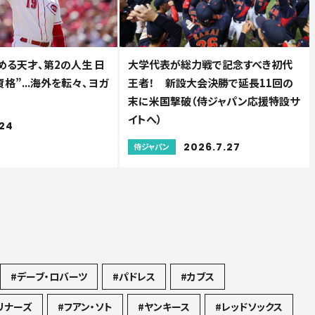
める天才、第2の人生 日
大学代表が総力戦で記念すべき初代
格”...海外を転々、ヨガ
王者！ 新設大会決勝で延長11回の
末に米国撃破（侍ジャパン応援特設サ
イトへ）
.24
2026.7.27
侍ジャパン
#デーブ・ロバーツ
#パドレス
#カブス
リナーズ
#フアン・ソト
#ヤンキース
#レッドソックス