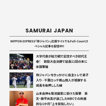
SAMURAI JAPAN
NIPPON EXPRESS「侍ジャパン」応援サイトでもFull-Countス
ペシャル記事を配信中!!
大学代表が総力戦で記念すべき初代王
者！ 新設大会決勝で延長11回の末に
米国撃破
侍ジャパンをきっかけに自主トレで弟子
入り…千葉ロッテ横山陸人が感謝する
成長を後押しした縁
山本由伸＆菊池雄星に受けた衝撃 楽
天・藤平尚真が過ごしたWBCでの刺激
的な1か月「上を目指したい」