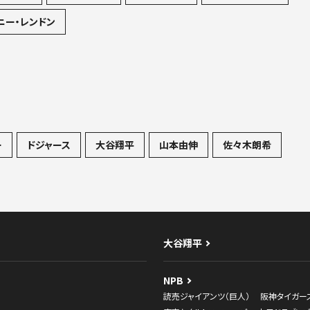
ニー・レンドン
ー
ドジャース
大谷翔平
山本由伸
佐々木朗希
大谷翔平
NPB
読売ジャイアンツ（巨人）
阪神タイガー