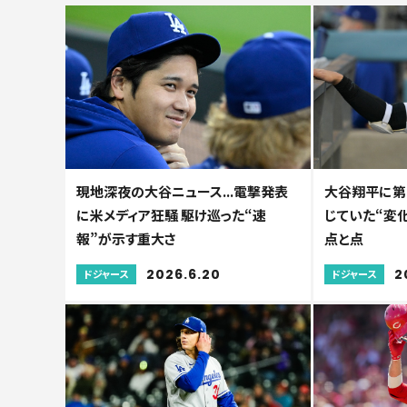
現地深夜の大谷ニュース...電撃発表
大谷翔平に第
に米メディア狂騒 駆け巡った“速
じていた“変化
報”が示す重大さ
点と点
2026.6.20
2
ドジャース
ドジャース