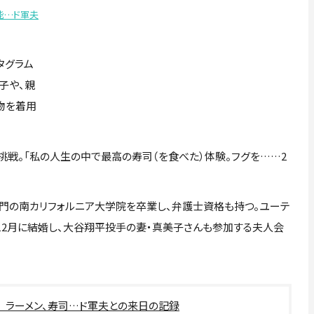
能…ド軍夫
タグラム
子や、親
物を着用
戦。「私の人生の中で最高の寿司（を食べた）体験。フグを……2
門の南カリフォルニア大学院を卒業し、弁護士資格も持つ。ユーテ
年12月に結婚し、大谷翔平投手の妻・真美子さんも参加する夫人会
 ラーメン、寿司…ド軍夫との来日の記録