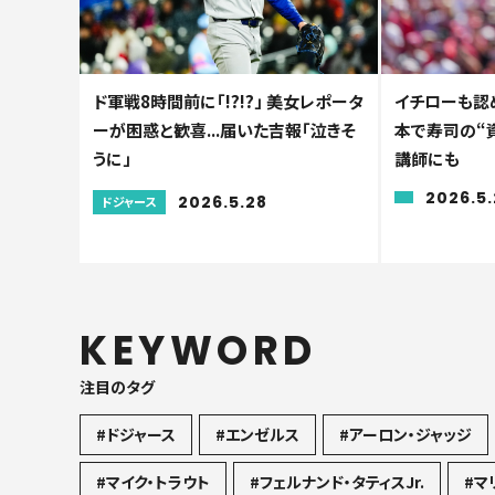
ド軍戦8時間前に「!?!?」 美女レポータ
イチローも認
ーが困惑と歓喜...届いた吉報「泣きそ
本で寿司の“資
うに」
講師にも
2026.5
2026.5.28
ドジャース
KEYWORD
注目のタグ
#ドジャース
#エンゼルス
#アーロン・ジャッジ
#マイク・トラウト
#フェルナンド・タティスJr.
#マ