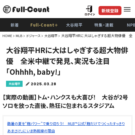
新規登録
新着
Full-Count＋
大谷翔平
特集・連載
NP
大谷翔平HRに大はしゃぎする超大物俳優 全米中継
HOME
MLB
ドジャース
大谷翔平
大谷翔平HRに大はしゃぎする超大物俳
優 全米中継で発見、実況も注目
「Ohhhh, baby!」
2025.03.28
大谷翔平
【実際の動画】トム・ハンクスも大喜び！ 大谷が2号
ソロを放った直後、熱狂に包まれるスタジアム
酷暑の夏を“麹パワー”で乗り切ろう！ MLB™公式「麹だけでつくったすっきり
あまさけ」にいま熱視線の理由