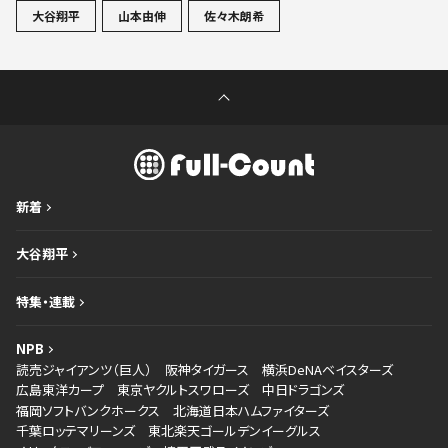
大谷翔平
山本由伸
佐々木朗希
新着
大谷翔平
特集・連載
NPB
読売ジャイアンツ（巨人）
阪神タイガース
横浜DeNAベイスターズ
広島東洋カープ
東京ヤクルトスワローズ
中日ドラゴンズ
福岡ソフトバンクホークス
北海道日本ハムファイターズ
千葉ロッテマリーンズ
東北楽天ゴールデンイーグルス