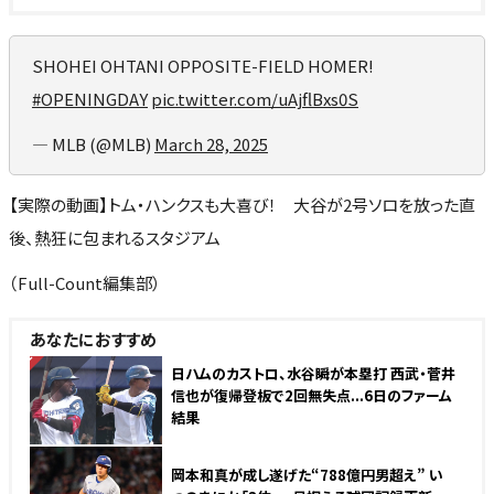
SHOHEI OHTANI OPPOSITE-FIELD HOMER!
#OPENINGDAY
pic.twitter.com/uAjflBxs0S
— MLB (@MLB)
March 28, 2025
【実際の動画】トム・ハンクスも大喜び！ 大谷が2号ソロを放った直
後、熱狂に包まれるスタジアム
（Full-Count編集部）
あなたにおすすめ
NEW
日ハムのカストロ、水谷瞬が本塁打 西武・菅井
信也が復帰登板で2回無失点...6日のファーム
結果
岡本和真が成し遂げた“788億円男超え” い