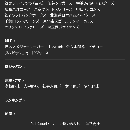
読売ジャイアンツ（巨人）
阪神タイガース
横浜DeNAベイスターズ
広島東洋カープ
東京ヤクルトスワローズ
中日ドラゴンズ
福岡ソフトバンクホークス
北海道日本ハムファイターズ
千葉ロッテマリーンズ
東北楽天ゴールデンイーグルス
オリックス・バファローズ
埼玉西武ライオンズ
MLB
日本人メジャーリーガー
山本由伸
佐々木朗希
イチロー
ダルビッシュ有
ドジャース
侍ジャパン
高校・アマ
高校野球
大学野球
社会人野球
女子野球
少年野球
ランキング
動画
Full-Countとは
お問い合わせ
運営会社