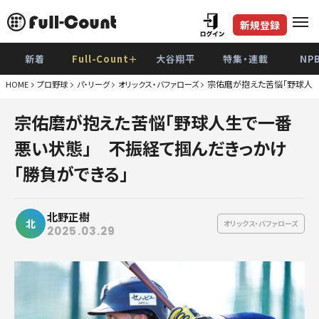
新規登録
新着
Full-Count＋
大谷翔平
特集・連載
NP
宗佑磨が抱えた苦悩「野球人生
HOME
プロ野球
パ・リーグ
オリックス・バファローズ
巨
宗佑磨が抱えた苦悩「野球人生で一番
阪
悪い状態」 不振経て掴んだきっかけ
De
「勝負ができる」
広
北野正樹
ヤク
北
オリックス・バファローズ
2025.03.29
中
ソフト
日本