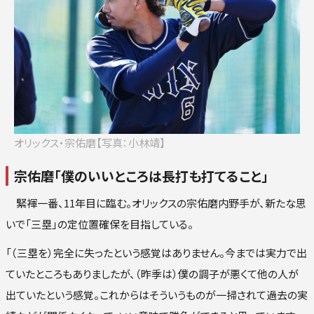
ロ
楽
オリ
西
オリックス・宗佑磨【写真：小林靖】
宗佑磨「僕のいいところは長打も打てること」
緊褌一番、11年目に臨む。オリックスの宗佑磨内野手が、新たな思
いで「三塁」の定位置確保を目指している。
「（三塁を）完全に失ったという感覚はありません。今までは実力で出
ていたところもありましたが、（昨季は）僕の調子が悪くて他の人が
出ていたという感覚。これからはそういうものが一掃されて過去の実