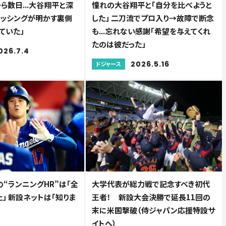
ら数日...大谷翔平と深
憧れの大谷翔平と「自分を比べようと
ラッシングが明かす裏側
した」 二刀流でプロ入り→故障で断念
ていた」
も...忘れない感謝「希望を与えてくれ
たのは彼だった」
026.7.4
2026.5.16
ドジャース
“ランニングHR”は「全
大学代表が総力戦で記念すべき初代
」 新設ネットは「知りま
王者！ 新設大会決勝で延長11回の
末に米国撃破（侍ジャパン応援特設サ
イトへ）