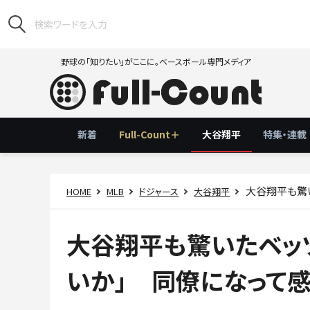
野球の「知りたい」がここに。ベースボール専門メディア
新着
Full-Count＋
大谷翔平
特集・連載
大谷翔平も驚い
HOME
MLB
ドジャース
大谷翔平
大谷翔平も驚いたベッツ
いか」 同僚になって