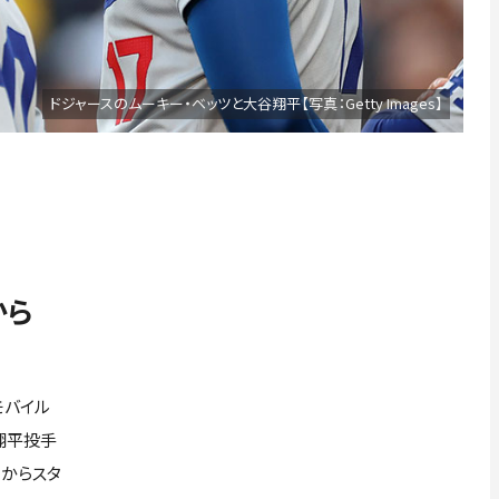
ドジャースのムーキー・ベッツと大谷翔平【写真：Getty Images】
から
モバイル
谷翔平投手
日からスタ