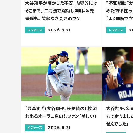
大谷翔平が明かした不安「内容的には
“不和騒動”か
そこまで」 二刀流で躍動し4勝目&先
めた関係性 
頭弾も...笑顔なき会見のワケ
「よく理解でき
2026.5.21
2
ドジャース
ドジャース
「最高すぎ」大谷翔平、米絶賛の1枚 溢
大谷翔平、幻の
れ出るオーラ...息のむファン「美しい」
力で走りました
せんでした」
2026.5.21
ドジャース