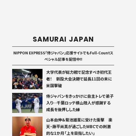
SAMURAI JAPAN
NIPPON EXPRESS「侍ジャパン」応援サイトでもFull-Countス
ペシャル記事を配信中!!
大学代表が総力戦で記念すべき初代王
者！ 新設大会決勝で延長11回の末に
米国撃破
侍ジャパンをきっかけに自主トレで弟子
入り…千葉ロッテ横山陸人が感謝する
成長を後押しした縁
山本由伸＆菊池雄星に受けた衝撃 楽
天・藤平尚真が過ごしたWBCでの刺激
的な1か月「上を目指したい」