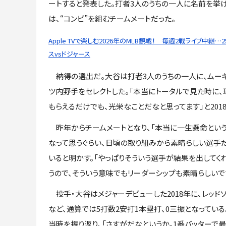
ートすると発表した。打者3人のうちの一人に名前を挙
は、“コンビ”を組むチームメートだった。
Apple TVで楽しむ2026年のMLB観戦！ 毎週2戦ライブ中継…
スvsドジャース
納得の選出だ。大谷は打者3人のうちの一人に、ムーキ
ツ内野手をセレクトした。「本当にトータルで見た時に
もらえるだけでも、光栄なことだなと思ってます」と201
昨年からチームメートとなり、「本当に一生懸命という
なって思うぐらい、日頃の取り組みから素晴らしい選手
いると明かす。「やっぱりそういう選手が結果を出してく
うので、そういう意味でもリーダーシップも素晴らしいで
投手・大谷はメジャーデビューした2018年に、レッド
など、通算では5打数2安打1本塁打、0三振となってい
当時を振り返り、「さすがだなというか。1番バッターで